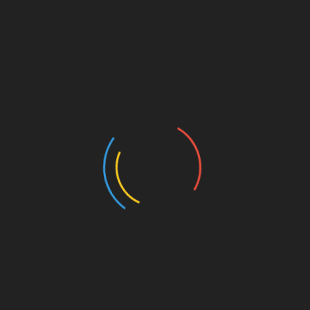
urück. Am Sonntag, den 15. Mai spielt der FC St. Pauli um 15.3
orf. Dazu habe ich mir Donnerstagabend mal wieder
Thorsten S
über die aktuelle Saison, Daniel Thioune, Khaled Narey, Adam
nczek und Rouwen Hennings gesprochen. Zudem haben wir noch
unity in Düsseldorf unternommen und da fallen natürlich auch 
a. Ob Thorsten das Spiel am Sonntag vorzeitig verlassen mus
war, erfahrt ihr dann am Montag bzw. Dienstag, wenn wir zum
aben. Denkt an die Anstoßzeit um 15.30 Uhr und ebenfalls da
ach dem Spiel
verabschiedet werden.
Ab 18 Uhr könnt ihr euch
 ein oder anderen musikalischen Leckerbissen mitzunehmen.
 sehen wir uns hoffentlich am Sonntag vor dem Spiel auf ein
 Wir haben eine
Unterstützen-Seite
. Und wenn ihr uns noch meh