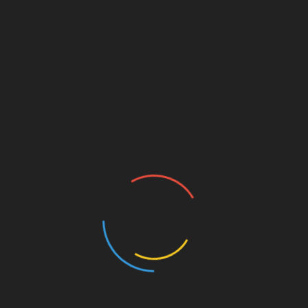
Aber man kann nur mit jemandem
zusammenarbeiten, der sich an die Regeln
hält und der nicht mit verdeckten Karten spielt.
Meik Friedrich, Hannover 96 in der
HAZ (€€)
Aber wenn Martin Kind obsiegt, dann ist die
50+1-Regel in Hannover ausgehebelt. Was
dann passiert, ist keine Frage, die man uns
stellen muss, sondern der Deutschen Fußball
Liga.
Carsten Linke, Hannover 96 in der
HAZ (€€)
Wenn der Verein selbst schon davon spricht, dass
man die 50+1-Regel damit aushebelt – Prost
Mahlzeit.