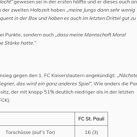
lecht“
gewesen sei in der ersten hälfte und er dieses auch an
n der zweiten Halbzeit haben
„meine Jungs dann sehr wenig
uent in der Box und haben es auch im letzten Drittel gut zu
drei Punkte, sondern auch
„dass meine Mannschaft Moral
 Stärke hatte.“
imsieg gegen den 1. FC Kaiserslautern angekündigt:
„Nächst
egner, das wird ein ganz anderes Spiel“
. Wie anders die Par
itz, der mit knapp 51% deutlich niedriger als in der letzten
FCK).
FC St. Pauli
Torschüsse (auf’s Tor)
16 (3)