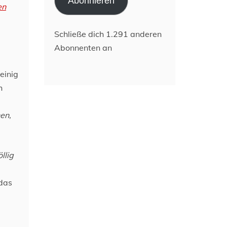
Abonnieren
en
Schließe dich 1.291 anderen
Abonnenten an
einig
h
en,
öllig
 das