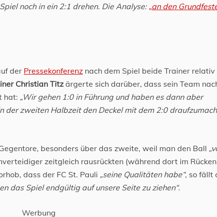
piel noch in ein 2:1 drehen. Die Analyse:
„an den Grundfest
auf der
Pressekonferenz
nach dem Spiel beide Trainer relativ 
ner Christian Titz
ärgerte sich darüber, dass sein Team nac
t hat:
„Wir gehen 1:0 in Führung und haben es dann aber
in der zweiten Halbzeit den Deckel mit dem 2:0 draufzumach
 Gegentore, besonders über das zweite, weil man den Ball
„v
verteidiger zeitgleich rausrückten (während dort im Rücken
orhob, dass der FC St. Pauli
„seine Qualitäten habe“
, so fällt
n das Spiel endgültig auf unsere Seite zu ziehen“
.
Werbung