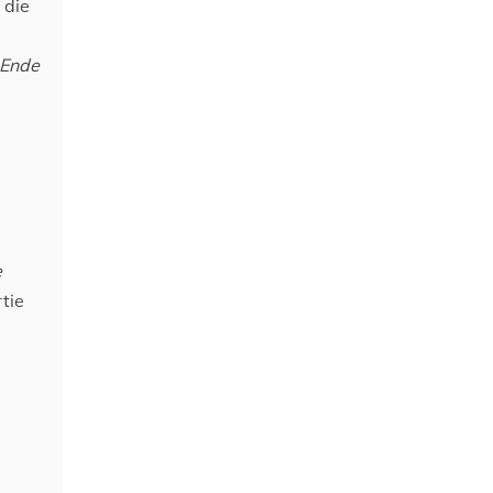
 die
 Ende
e
tie