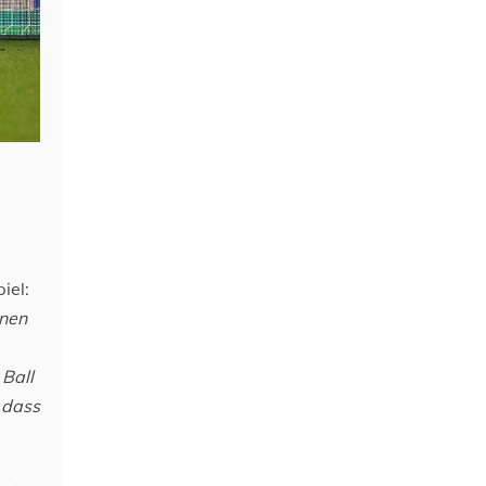
iel:
inen
 Ball
 dass