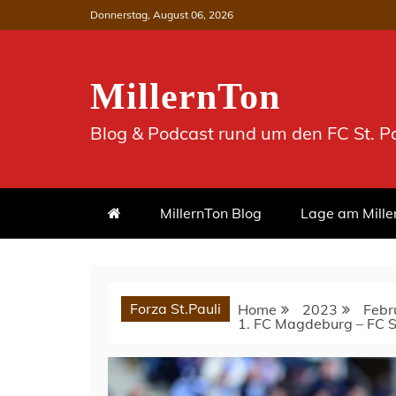
Skip
Donnerstag, August 06, 2026
to
content
MillernTon
Blog & Podcast rund um den FC St. Pa
MillernTon Blog
Lage am Mille
Forza St.Pauli
Home
2023
Febr
1. FC Magdeburg – FC St