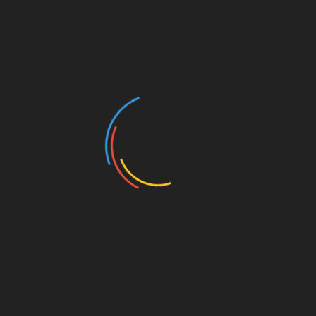
ganz einfachen Verhältnissen.
Fanszene News
The Rebels Choice
Fanfreundschaften, Konstrukt aus der Vorhölle. So
gibt es auch beim FC St. Pauli genug Fans, die mit
Celtic nichts anfangen können.
Die Frage, woher diese Verbindung (die bei den
allermeisten aber inzwischen auf persönlichen
Beziehungen beruht) denn überhaupt kommt, wird
aber immer mal wieder gestellt. In diesem Artikel bei
The Shamrock
aus 2021 wird das alles sehr
lesenswert aufbereitet, u.a. mit einigen Zitaten von
Sven Brux. Da er gerade wieder auf Social Media
kursierte, sei er an dieser Stelle dann auch
empfohlen.