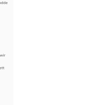
rodde
 wir
ett