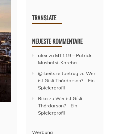
TRANSLATE
NEUESTE KOMMENTARE
alex
zu
MT119 – Patrick
Mushatsi-Kareba
@rbeitszeitbetrug
zu
Wer
ist Gísli Thórdarson? – Ein
Spielerprofil
Rika
zu
Wer ist Gísli
Thórdarson? – Ein
Spielerprofil
Werbung