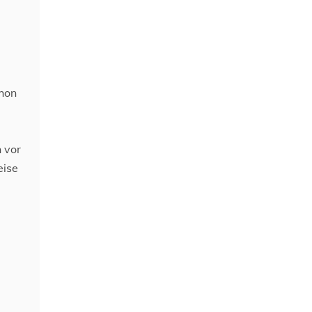
chon
 vor
eise