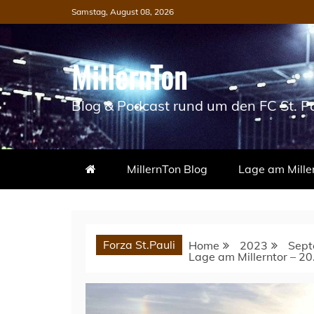
Skip
Samstag, August 08, 2026
to
content
MillernTon
Blog & Podcast rund um den FC St. Pa
MillernTon Blog
Lage am Mille
Forza St.Pauli
Home
2023
Sept
Lage am Millerntor – 2