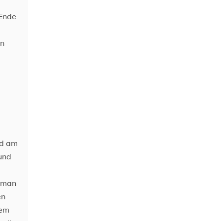
 Ende
en
nd am
und
n man
en
dem