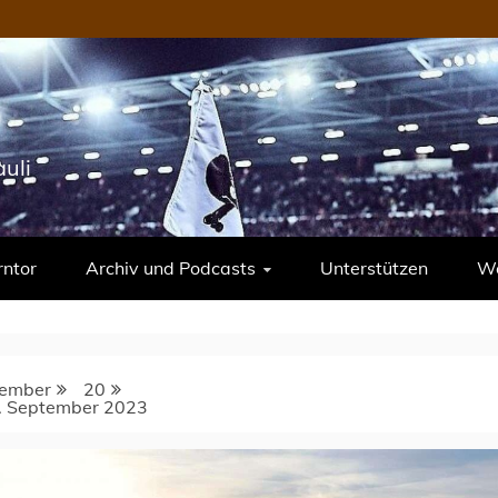
uli
rntor
Archiv und Podcasts
Unterstützen
We
ember
20
0. September 2023