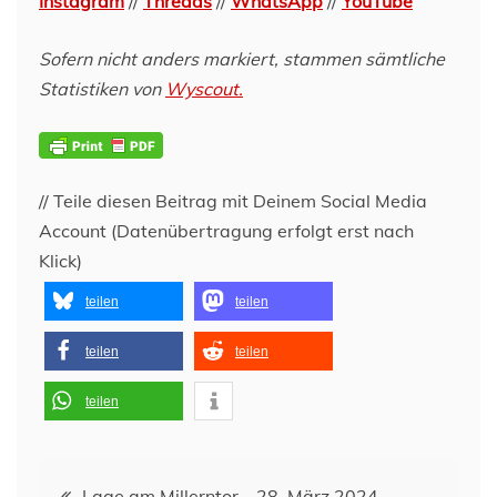
Instagram
//
Threads
//
WhatsApp
//
YouTube
Sofern nicht anders markiert, stammen sämtliche
Statistiken von
Wyscout.
// Teile diesen Beitrag mit Deinem Social Media
Account (Datenübertragung erfolgt erst nach
Klick)
teilen
teilen
teilen
teilen
teilen
Beitragsnavigation
Lage am Millerntor – 28. März 2024