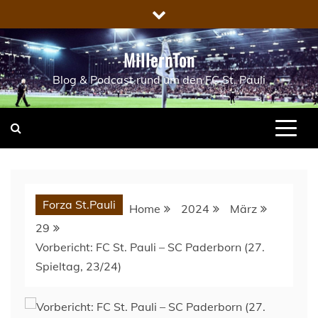
Skip
to
content
MillernTon
Blog & Podcast rund um den FC St. Pauli
Forza St.Pauli
Home
2024
März
29
Vorbericht: FC St. Pauli – SC Paderborn (27.
Spieltag, 23/24)