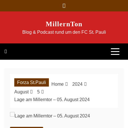
Skip
to
content
MillernTon
Blog & Podcast rund um den FC St. Pauli
Forza St.Pauli
Home
2024
August
5
Lage am Millerntor – 05. August 2024