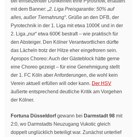
bei einsetzender Dunkelheit eine Pyroshow, erläutert
mit dem Banner:
„2. Liga Preisgarantie: 50% auf
alles, außer Tiernahrung“
. Grüße an den DFB, der
Pyrotechnik in der 1. Liga mit etwa 1000€ und in der
2. Liga „nur“ etwa 600€ bestraft – wie praktisch für
den Absteiger. Den Kölner Verantwortlichen dürfte
das Lächeln trotz der Hitze eher eingefroren sein.
Apropos Choreo: Auch der Gästeblock hätte gerne
eine Choreo gezeigt – für eine Genehmigung stellt
der 1. FC Köln aber Anforderungen, die wohl kein
Verein aktuell erfüllen will oder kann.
Der HSV
äußerte entsprechend deutliche Kritik am Vorgehen
der Kölner.
Fortuna Düsseldorf
gewann bei
Darmstadt 98
mit
2:0, wo Darmstadts Neuzugang Vukotic gleich
doppelt unglücklich beteiligt war. Zunächst unterlief