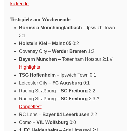
kicker.de
Testspiele am Wochenende
Borussia Mönchengladbach
– Ipswich Town
3:1
Holstein Kiel
–
Mainz 05
0:2
Coventry City –
Werder Bremen
1:2
Bayern München
– Tottenham Hotspur 2:1 //
Highlights
TSG Hoffenheim
– Ipswich Town 0:1
Leicester City –
FC Augsburg
0:1
Racing Straßburg –
SC Freiburg
2:2
Racing Straßburg –
SC Freiburg
2:3 //
Doppeltest
RC Lens –
Bayer 04 Leverkusen
2:2
Como –
VfL Wolfsburg
0:0
1. FC Heidenheim
– Aris Limassol 2:1