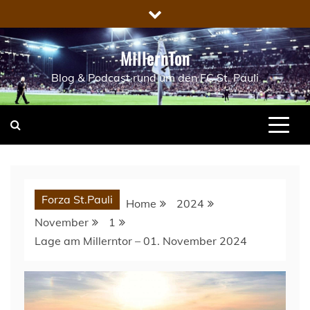
Skip
to
content
MillernTon
Blog & Podcast rund um den FC St. Pauli
Forza St.Pauli
Home
2024
November
1
Lage am Millerntor – 01. November 2024