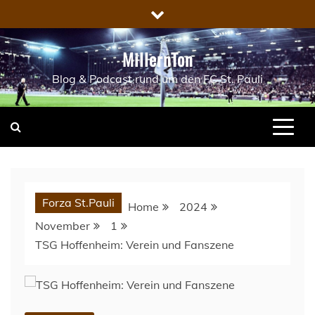
Skip
to
content
MillernTon
Blog & Podcast rund um den FC St. Pauli
Forza St.Pauli
Home
2024
November
1
TSG Hoffenheim: Verein und Fanszene