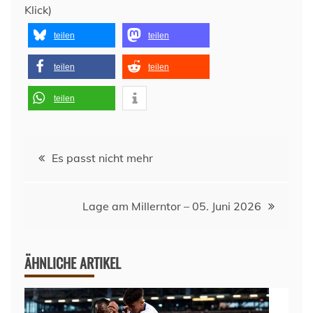
Klick)
teilen
teilen
teilen
teilen
teilen
Beitragsnavigation
Es passt nicht mehr
Lage am Millerntor – 05. Juni 2026
ÄHNLICHE ARTIKEL