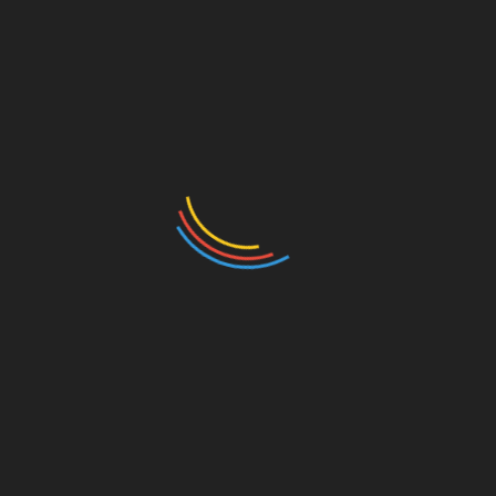
App war komplett unbrauchbar geworden. Selbst
simpelste Funktionen wie das einfache Anschauen
von Spielpaarungen und Ergebnissen funktionierte
nicht mehr, von „komplexeren“ Dingen wie Log-In und
Favoriten ganz zu schweigen.
Gestern zog man dann die Notbremse und setzte die
App wieder auf die alte Version zurück. So noch nicht
geschehen also schnell einmal zurück in den App-
Store – es ist alles wieder gut. //
fussball.de
Zu guter Letzt
Ich finde es ja auch nicht schön, wenn einzelne
Spieler an den Pranger gestellt werden – aber was
Vinicius Junior
da regelmäßig in Sachen
Schauspielerei veranstaltet, ist schon eine eigene
Liga.