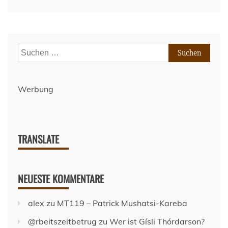
Baustein,
wenn
man
Stabilität,
Erfahrung
Suchen
und
nach:
Aufstiegsfähigkeit
verbinden
will“
Werbung
TRANSLATE
NEUESTE KOMMENTARE
alex
zu
MT119 – Patrick Mushatsi-Kareba
@rbeitszeitbetrug
zu
Wer ist Gísli Thórdarson?