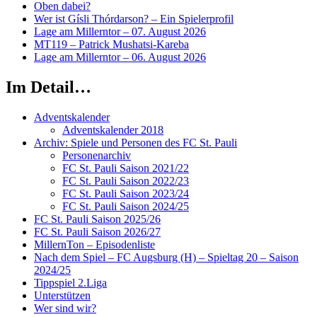
Oben dabei?
Wer ist Gísli Thórdarson? – Ein Spielerprofil
Lage am Millerntor – 07. August 2026
MT119 – Patrick Mushatsi-Kareba
Lage am Millerntor – 06. August 2026
Im Detail…
Adventskalender
Adventskalender 2018
Archiv: Spiele und Personen des FC St. Pauli
Personenarchiv
FC St. Pauli Saison 2021/22
FC St. Pauli Saison 2022/23
FC St. Pauli Saison 2023/24
FC St. Pauli Saison 2024/25
FC St. Pauli Saison 2025/26
FC St. Pauli Saison 2026/27
MillernTon – Episodenliste
Nach dem Spiel – FC Augsburg (H) – Spieltag 20 – Saison
2024/25
Tippspiel 2.Liga
Unterstützen
Wer sind wir?