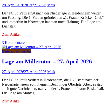
28. April 2026
28. April 2026
Maik
Der FC St. Pauli ringt nach der Niederlage in Heidenheim weiter
um Fassung. Die 1. Frauen gründet den „1. Frauen Krücken-Club“
und immerhin in Norwegen hat man noch Haltung. Die Lage am
Dienstag.
Zum Artikel
zu
3 Kommentare
Lage
am
Lage am Millerntor
Millerntor
–
Lage am Millerntor – 27. April 2026
28.
April
27. April 2026
27. April 2026
Maik
2026
Der FC St. Pauli verliert in Heidenheim, die U23 steht nach der
Niederlage gegen 96 mit einem Bein in der Oberliga. Aber: es gab
auch gute Nachrichten, u.a. von der 1. Frauen und vom Basketball.
Die Lage am Montag.
Zum Artikel