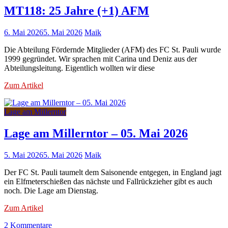
–
MT118: 25 Jahre (+1) AFM
06.
Mai
6. Mai 2026
5. Mai 2026
Maik
2026
Die Abteilung Fördernde Mitglieder (AFM) des FC St. Pauli wurde
1999 gegründet. Wir sprachen mit Carina und Deniz aus der
Abteilungsleitung. Eigentlich wollten wir diese
Zum Artikel
Lage am Millerntor
Lage am Millerntor – 05. Mai 2026
5. Mai 2026
5. Mai 2026
Maik
Der FC St. Pauli taumelt dem Saisonende entgegen, in England jagt
ein Elfmeterschießen das nächste und Fallrückzieher gibt es auch
noch. Die Lage am Dienstag.
Zum Artikel
zu
2 Kommentare