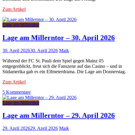
Zum Artikel
Lage am Millerntor
Lage am Millerntor – 30. April 2026
30. April 2026
30. April 2026
Maik
Während der FC St. Pauli dem Spiel gegen Mainz 05
entgegenblickt, freut sich die Fanszene auf das Casino – und in
Südamerika gab es ein Elfmeterdrama. Die Lage am Donnerstag.
Zum Artikel
zu
5 Kommentare
Lage
am
Lage am Millerntor
Millerntor
–
Lage am Millerntor – 29. April 2026
30.
April
29. April 2026
29. April 2026
Maik
2026