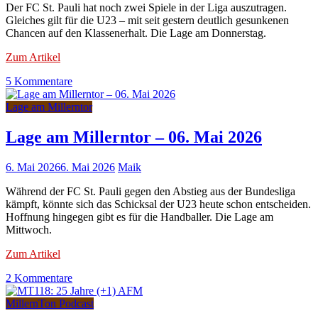
Der FC St. Pauli hat noch zwei Spiele in der Liga auszutragen.
Gleiches gilt für die U23 – mit seit gestern deutlich gesunkenen
Chancen auf den Klassenerhalt. Die Lage am Donnerstag.
Zum Artikel
zu
5 Kommentare
Lage
am
Lage am Millerntor
Millerntor
–
Lage am Millerntor – 06. Mai 2026
07.
Mai
6. Mai 2026
6. Mai 2026
Maik
2026
Während der FC St. Pauli gegen den Abstieg aus der Bundesliga
kämpft, könnte sich das Schicksal der U23 heute schon entscheiden.
Hoffnung hingegen gibt es für die Handballer. Die Lage am
Mittwoch.
Zum Artikel
zu
2 Kommentare
Lage
am
MillernTon Podcast
Millerntor