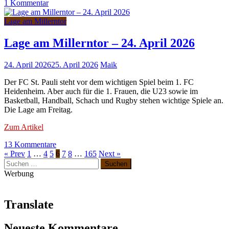
zu
1 Kommentar
Lage
am
Lage am Millerntor
Millerntor
–
Lage am Millerntor – 24. April 2026
27.
April
24. April 2026
25. April 2026
Maik
2026
Der FC St. Pauli steht vor dem wichtigen Spiel beim 1. FC
Heidenheim. Aber auch für die 1. Frauen, die U23 sowie im
Basketball, Handball, Schach und Rugby stehen wichtige Spiele an.
Die Lage am Freitag.
Zum Artikel
zu
13 Kommentare
Lage
« Prev
1
…
4
5
6
7
8
…
165
Next »
Suchen
am
nach:
Millerntor
Werbung
–
24.
April
Translate
2026
Neueste Kommentare