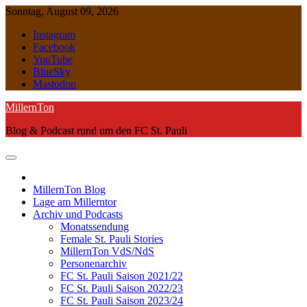
Skip
Sonntag, August 09, 2026
to
Instagram
content
Facebook
YouTube
BlueSky
Mastodon
MillernTon
Blog & Podcast rund um den FC St. Pauli
MillernTon Blog
Lage am Millerntor
Archiv und Podcasts
Monatssendung
Female St. Pauli Stories
MillernTon VdS/NdS
Personenarchiv
FC St. Pauli Saison 2021/22
FC St. Pauli Saison 2022/23
FC St. Pauli Saison 2023/24