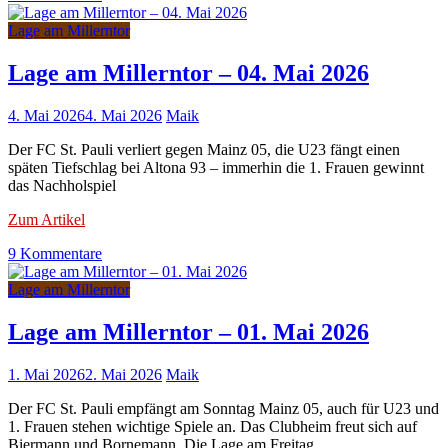
Lage
am
Lage am Millerntor
Millerntor
–
Lage am Millerntor – 04. Mai 2026
05.
Mai
4. Mai 2026
4. Mai 2026
Maik
2026
Der FC St. Pauli verliert gegen Mainz 05, die U23 fängt einen
späten Tiefschlag bei Altona 93 – immerhin die 1. Frauen gewinnt
das Nachholspiel
Zum Artikel
zu
9 Kommentare
Lage
am
Lage am Millerntor
Millerntor
–
Lage am Millerntor – 01. Mai 2026
04.
Mai
1. Mai 2026
2. Mai 2026
Maik
2026
Der FC St. Pauli empfängt am Sonntag Mainz 05, auch für U23 und
1. Frauen stehen wichtige Spiele an. Das Clubheim freut sich auf
Biermann und Bornemann. Die Lage am Freitag.