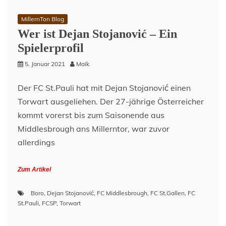
Machen
die
MillernTon Blog
Winter-
Wer ist Dejan Stojanović – Ein
Neuzugänge
den
Spielerprofil
FCSP
besser?
5. Januar 2021
Maik
Der FC St.Pauli hat mit Dejan Stojanović einen
Torwart ausgeliehen. Der 27-jährige Österreicher
kommt vorerst bis zum Saisonende aus
Middlesbrough ans Millerntor, war zuvor
allerdings
Zum Artikel
Boro
,
Dejan Stojanović
,
FC Middlesbrough
,
FC St.Gallen
,
FC
St.Pauli
,
FCSP
,
Torwart