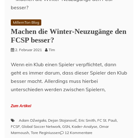
–
Ein
Blick
auf
MillernTon Blog
die
Machen die Winter-Neuzugänge den
Torhüter
des
FCSP besser?
FC
2. Februar 2021
Tim
St.
Pauli
Wenn ein Klub einen Spieler verpflichtet, dann
geht es immer darum, dass dieser Spieler den Klub
besser macht. Allerdings muss hierbei
unterschieden werden zwischen Spielern,
Zum Artikel
Adam Dźwigała
,
Dejan Stojanović
,
Eric Smith
,
FC St. Pauli
,
FCSP
,
Global Soccer Network
,
GSN
,
Kader-Analyse
,
Omar
zu
Marmoush
,
Tore Reginiussen
12 Kommentare