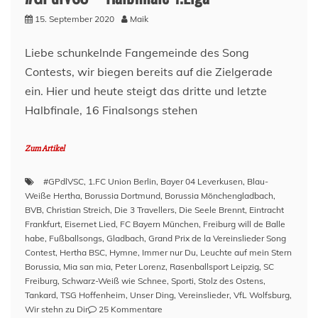
15. September 2020
Maik
Liebe schunkelnde Fangemeinde des Song
Contests, wir biegen bereits auf die Zielgerade
ein. Hier und heute steigt das dritte und letzte
Halbfinale, 16 Finalsongs stehen
Zum Artikel
#GPdlVSC
,
1.FC Union Berlin
,
Bayer 04 Leverkusen
,
Blau-
Weiße Hertha
,
Borussia Dortmund
,
Borussia Mönchengladbach
,
BVB
,
Christian Streich
,
Die 3 Travellers
,
Die Seele Brennt
,
Eintracht
Frankfurt
,
Eisernet Lied
,
FC Bayern München
,
Freiburg will de Balle
habe
,
Fußballsongs
,
Gladbach
,
Grand Prix de la Vereinslieder Song
Contest
,
Hertha BSC
,
Hymne
,
Immer nur Du
,
Leuchte auf mein Stern
Borussia
,
Mia san mia
,
Peter Lorenz
,
Rasenballsport Leipzig
,
SC
Freiburg
,
Schwarz-Weiß wie Schnee
,
Sporti
,
Stolz des Ostens
,
Tankard
,
TSG Hoffenheim
,
Unser Ding
,
Vereinslieder
,
VfL Wolfsburg
,
zu
Wir stehn zu Dir
25 Kommentare