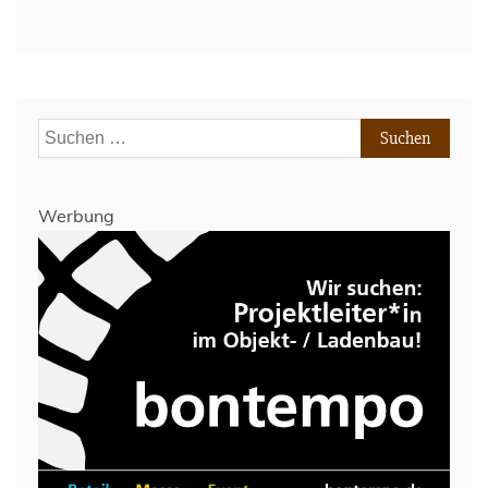
#GPdlVSC
–
Halbfinale
1.Liga
Suchen
nach:
Werbung