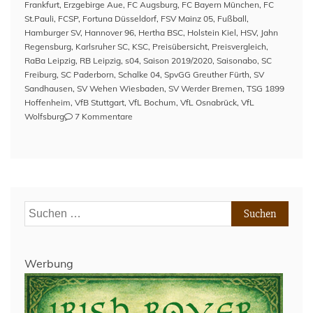
Frankfurt
,
Erzgebirge Aue
,
FC Augsburg
,
FC Bayern München
,
FC
St.Pauli
,
FCSP
,
Fortuna Düsseldorf
,
FSV Mainz 05
,
Fußball
,
Hamburger SV
,
Hannover 96
,
Hertha BSC
,
Holstein Kiel
,
HSV
,
Jahn
Regensburg
,
Karlsruher SC
,
KSC
,
Preisübersicht
,
Preisvergleich
,
RaBa Leipzig
,
RB Leipzig
,
s04
,
Saison 2019/2020
,
Saisonabo
,
SC
Freiburg
,
SC Paderborn
,
Schalke 04
,
SpvGG Greuther Fürth
,
SV
Sandhausen
,
SV Wehen Wiesbaden
,
SV Werder Bremen
,
TSG 1899
Hoffenheim
,
VfB Stuttgart
,
VfL Bochum
,
VfL Osnabrück
,
VfL
zu
Wolfsburg
7 Kommentare
Preisübersicht:
Dauerkarten
1.&2.
Fußball-
Bundesliga
2019/2020
Suchen
nach:
Werbung