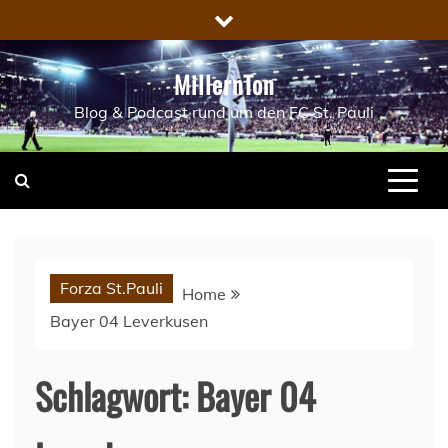
Skip
to
content
MillernTon
Blog & Podcast rund um den FC St. Pauli
Forza St.Pauli
Home
Bayer 04 Leverkusen
Schlagwort:
Bayer 04