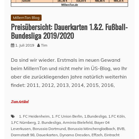
MillernTon Blog
Preisübersicht: Dauerkarten 1.&2. Fußball-
Bundesliga 2019/2020
1. Juli 2019
Tim
Da sind wir wieder. Erstmals im neuen Gewand
beim MillernTon und nicht mehr im ÜS-Blog, wo Ihr
aber die zurückliegenden Jahre natürlich weiterhin
findet: 2011, 2012, 2013, 2014, 2015, 2016,
Zum Artikel
1. FC Heidenheim
,
1. FC Union Berlin
,
1.Bundesliga
,
1.FC Köln
,
1.FC Nürnberg
,
2. Bundesliga
,
Arminia Bielefeld
,
Bayer 04
Leverkusen
,
Borussia Dortmund
,
Borussia Mönchengladbach
,
BVB
,
Darmstadt 98
,
Dauerkarten
,
Dynamo Dresden
,
Effzeh
,
Eintracht