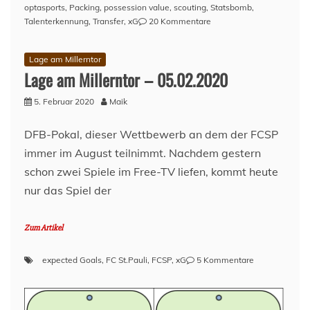
optasports
,
Packing
,
possession value
,
scouting
,
Statsbomb
,
zu
Talenterkennung
,
Transfer
,
xG
20 Kommentare
Konzeptarbeit
„Datengetriebenes
Lage am Millerntor
Scouting
Lage am Millerntor – 05.02.2020
im
Fußball“
5. Februar 2020
Maik
DFB-Pokal, dieser Wettbewerb an dem der FCSP
immer im August teilnimmt. Nachdem gestern
schon zwei Spiele im Free-TV liefen, kommt heute
nur das Spiel der
Zum Artikel
zu
expected Goals
,
FC St.Pauli
,
FCSP
,
xG
5 Kommentare
Lage
am
Millerntor