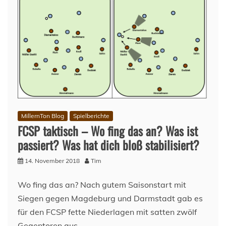
–
05.02.2020
MillernTon Blog
Spielberichte
FCSP taktisch – Wo fing das an? Was ist
passiert? Was hat dich bloß stabilisiert?
14. November 2018
Tim
Wo fing das an? Nach gutem Saisonstart mit
Siegen gegen Magdeburg und Darmstadt gab es
für den FCSP fette Niederlagen mit satten zwölf
Gegentoren aus