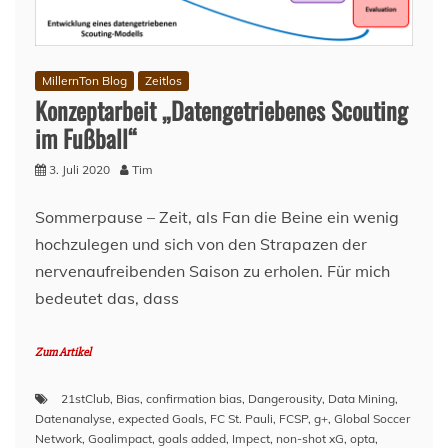
FC
St.
Pauli
MillernTon Blog
Zeitlos
Konzeptarbeit „Datengetriebenes Scouting
im Fußball“
3. Juli 2020
Tim
Sommerpause – Zeit, als Fan die Beine ein wenig
hochzulegen und sich von den Strapazen der
nervenaufreibenden Saison zu erholen. Für mich
bedeutet das, dass
Zum Artikel
21stClub
,
Bias
,
confirmation bias
,
Dangerousity
,
Data Mining
,
Datenanalyse
,
expected Goals
,
FC St. Pauli
,
FCSP
,
g+
,
Global Soccer
Network
,
Goalimpact
,
goals added
,
Impect
,
non-shot xG
,
opta
,