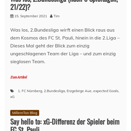
21/22)?
15. September 2021
Tim
Was los, 2.Bundesliga wirft einen Blick raus aus
dem Kosmos des FC St. Pauli, hinein in die 2.Liga –
Dieses Mal geht der Blick zum einzig
ungeschlagenen Team der Liga – und zum einzig
sieglosen Team.
Zum Artikel
1. FC Nürnberg
,
2.Bundesliga
,
Erzgebirge Aue
,
expected Goals
,
xG
MillernTon Blog
Say hello to: xG-Differenz der Spieler beim
FC St. Pauli