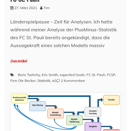
27. März 2021
Tim
Länderspielpause – Zeit für Analysen. Ich hatte
während meiner Analyse der PlusMinus-Statistik
des FC St. Pauli bereits angekündigt, dass die
Aussagekraft eines solchen Modells massiv
Zum Artikel
Boris Tashchy
,
Eric Smith
,
expected Goals
,
FC St. Pauli
,
FCSP
,
zu
Finn Ole Becker
,
Statistik
,
xG
2 Kommentare
Say
hello
to:
xG-
Differenz
der
Spieler
beim