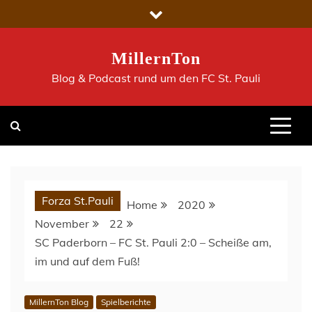
Skip
to
content
MillernTon
Blog & Podcast rund um den FC St. Pauli
Forza St.Pauli
Home
2020
November
22
SC Paderborn – FC St. Pauli 2:0 – Scheiße am,
im und auf dem Fuß!
MillernTon Blog
Spielberichte