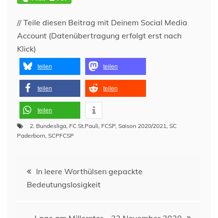
// Teile diesen Beitrag mit Deinem Social Media
Account (Datenübertragung erfolgt erst nach
Klick)
teilen
teilen
teilen
teilen
teilen
2. Bundesliga
,
FC St.Pauli
,
FCSP
,
Saison 2020/2021
,
SC
Paderborn
,
SCPFCSP
Beitragsnavigation
In leere Worthülsen gepackte
Bedeutungslosigkeit