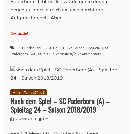
Paderborn steht an. Ich würde gerne davon
im
und
berichten, dass es sich um eine machbare
auf
Aufgabe handelt. Aber
dem
Fuß!
Zum Artikel
2. Bundesliga
,
FC St. Pauli
,
FCSP
,
Saison 2020/2021
,
SC
zu
Paderborn
,
SCP
,
SCPFCSP
,
Vorbericht
6 Kommentare
Vorbericht:
SC
Paderborn
–
FC
St.
MillernTon VdS/NdS
Pauli
Nach dem Spiel – SC Paderborn (A) –
(8.
Spieltag 24 – Saison 2018/2019
Spieltag,
20/21)
5. März 2019
Tim
+++ 0:1 Meier (81., Vorarbeit Knoll) +++