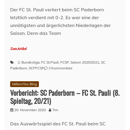
–
Spieltag
Der FC St. Pauli verliert beim SC Paderborn
4
letztlich verdient mit 0-2. Es war eine der
–
Saison
unnötigsten und ärgerlichsten Niederlagen der
2021/22
Saison. Denn das Team
Zum Artikel
2. Bundesliga
,
FC St.Pauli
,
FCSP
,
Saison 2020/2021
,
SC
zu
Paderborn
,
SCPFCSP
3 Kommentare
SC
Paderborn
MillernTon Blog
–
Vorbericht: SC Paderborn – FC St. Pauli (8.
FC
St.
Spieltag, 20/21)
Pauli
2:0
20. November 2020
Tim
–
Scheiße
Das Auswärtsspiel des FC St. Pauli beim SC
am,