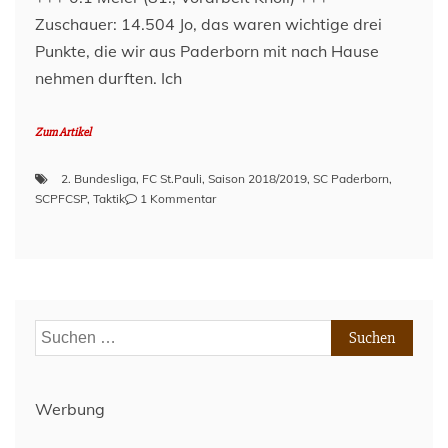
Zuschauer: 14.504 Jo, das waren wichtige drei
Punkte, die wir aus Paderborn mit nach Hause
nehmen durften. Ich
Zum Artikel
2. Bundesliga
,
FC St.Pauli
,
Saison 2018/2019
,
SC Paderborn
,
zu
SCPFCSP
,
Taktik
1 Kommentar
Nach
dem
Spiel
–
SC
Paderborn
Suchen
(A)
nach:
–
Spieltag
24
Werbung
–
Saison