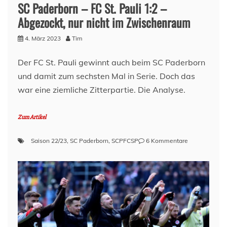
SC Paderborn – FC St. Pauli 1:2 –
Abgezockt, nur nicht im Zwischenraum
4. März 2023
Tim
Der FC St. Pauli gewinnt auch beim SC Paderborn
und damit zum sechsten Mal in Serie. Doch das
war eine ziemliche Zitterpartie. Die Analyse.
Zum Artikel
zu
Saison 22/23
,
SC Paderborn
,
SCPFCSP
6 Kommentare
SC
Paderborn
–
FC
St.
Pauli
1:2
–