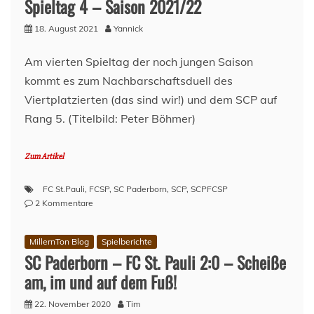
Spieltag 4 – Saison 2021/22
Pauli
3:1
18. August 2021
Yannick
–
against
Am vierten Spieltag der noch jungen Saison
all
kommt es zum Nachbarschaftsduell des
odds!
Viertplatzierten (das sind wir!) und dem SCP auf
Rang 5. (Titelbild: Peter Böhmer)
Zum Artikel
FC St.Pauli
,
FCSP
,
SC Paderborn
,
SCP
,
SCPFCSP
zu
2 Kommentare
Vor
dem
MillernTon Blog
Spielberichte
Spiel
SC Paderborn – FC St. Pauli 2:0 – Scheiße
–
SC
am, im und auf dem Fuß!
Paderborn
(A)
22. November 2020
Tim