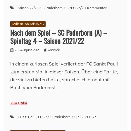
zu
Saison 22/23
,
SC Paderborn
,
SCPFCSP
1 Kommentar
Vorbericht:
SC
MillernTon VdS/NdS
Paderborn
Nach dem Spiel – SC Paderborn (A) –
–
FC
Spieltag 4 – Saison 2021/22
St.
Pauli
23. August 2021
Yannick
(23.
Spieltag,
In einem kuriosen Spiel verliert der FC Sankt Pauli
22/23)
zum ersten Mal in dieser Saison. Über eine Partie,
die viel zu bieten hatte, spreche ich erneut mit
Basti vom Padercast.
Zum Artikel
FC St. Pauli
,
FCSP
,
SC Paderborn
,
SCP
,
SCPFCSP