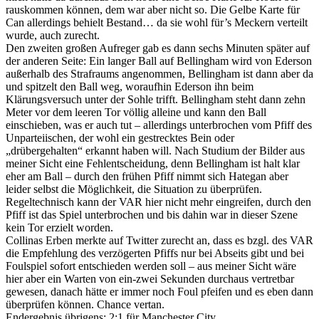
rauskommen können, dem war aber nicht so. Die Gelbe Karte für
Can allerdings behielt Bestand… da sie wohl für’s Meckern verteilt
wurde, auch zurecht.
Den zweiten großen Aufreger gab es dann sechs Minuten später auf
der anderen Seite: Ein langer Ball auf Bellingham wird von Ederson
außerhalb des Strafraums angenommen, Bellingham ist dann aber da
und spitzelt den Ball weg, woraufhin Ederson ihn beim
Klärungsversuch unter der Sohle trifft. Bellingham steht dann zehn
Meter vor dem leeren Tor völlig alleine und kann den Ball
einschieben, was er auch tut – allerdings unterbrochen vom Pfiff des
Unparteiischen, der wohl ein gestrecktes Bein oder
„drübergehalten“ erkannt haben will. Nach Studium der Bilder aus
meiner Sicht eine Fehlentscheidung, denn Bellingham ist halt klar
eher am Ball – durch den frühen Pfiff nimmt sich Hategan aber
leider selbst die Möglichkeit, die Situation zu überprüfen.
Regeltechnisch kann der VAR hier nicht mehr eingreifen, durch den
Pfiff ist das Spiel unterbrochen und bis dahin war in dieser Szene
kein Tor erzielt worden.
Collinas Erben merkte auf Twitter zurecht an, dass es bzgl. des VAR
die Empfehlung des verzögerten Pfiffs nur bei Abseits gibt und bei
Foulspiel sofort entschieden werden soll – aus meiner Sicht wäre
hier aber ein Warten von ein-zwei Sekunden durchaus vertretbar
gewesen, danach hätte er immer noch Foul pfeifen und es eben dann
überprüfen können. Chance vertan.
Endergebnis übrigens: 2:1 für Manchester City.