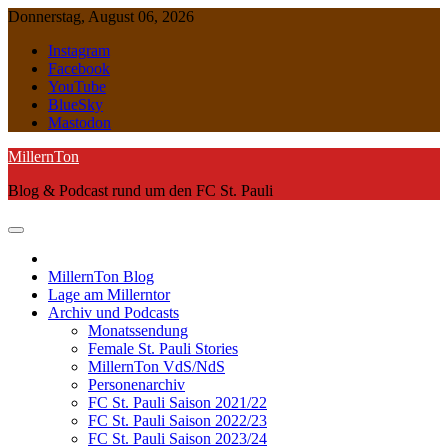
Skip
Donnerstag, August 06, 2026
to
Instagram
content
Facebook
YouTube
BlueSky
Mastodon
MillernTon
Blog & Podcast rund um den FC St. Pauli
MillernTon Blog
Lage am Millerntor
Archiv und Podcasts
Monatssendung
Female St. Pauli Stories
MillernTon VdS/NdS
Personenarchiv
FC St. Pauli Saison 2021/22
FC St. Pauli Saison 2022/23
FC St. Pauli Saison 2023/24