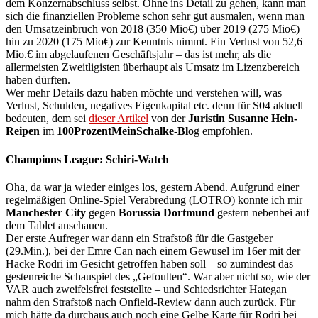
dem Konzernabschluss selbst. Ohne ins Detail zu gehen, kann man
sich die finanziellen Probleme schon sehr gut ausmalen, wenn man
den Umsatzeinbruch von 2018 (350 Mio€) über 2019 (275 Mio€)
hin zu 2020 (175 Mio€) zur Kenntnis nimmt. Ein Verlust von 52,6
Mio.€ im abgelaufenen Geschäftsjahr – das ist mehr, als die
allermeisten Zweitligisten überhaupt als Umsatz im Lizenzbereich
haben dürften.
Wer mehr Details dazu haben möchte und verstehen will, was
Verlust, Schulden, negatives Eigenkapital etc. denn für S04 aktuell
bedeuten, dem sei
dieser Artikel
von der
Juristin Susanne Hein-
Reipen
im
100ProzentMeinSchalke-Blo
g empfohlen.
Champions League: Schiri-Watch
Oha, da war ja wieder einiges los, gestern Abend. Aufgrund einer
regelmäßigen Online-Spiel Verabredung (LOTRO) konnte ich mir
Manchester City
gegen
Borussia Dortmund
gestern nebenbei auf
dem Tablet anschauen.
Der erste Aufreger war dann ein Strafstoß für die Gastgeber
(29.Min.), bei der Emre Can nach einem Gewusel im 16er mit der
Hacke Rodri im Gesicht getroffen haben soll – so zumindest das
gestenreiche Schauspiel des „Gefoulten“. War aber nicht so, wie der
VAR auch zweifelsfrei feststellte – und Schiedsrichter Hategan
nahm den Strafstoß nach Onfield-Review dann auch zurück. Für
mich hätte da durchaus auch noch eine Gelbe Karte für Rodri bei