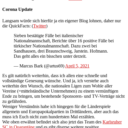
Corona Update
Langsam würde sich hierfür ja ein eigener Blog lohnen, daher nur
die QuickFacts: (
Twitter
)
Sieben bestätigte Fälle bei italienischer
Nationalmannschaft, Berichte über 16 positive Fälle bei
türkischer Nationalmannschaft. Dazu zwei bei
Sandhausen, drei Braunschweig, Jarstein. Hofmann.
Das geht alles ein bisschen unter derzeit.
— Marcus Bark (@artus69)
April 5, 2021
Es gilt natürlich weiterhin, dass ich allen eine schnelle und
vollständige Genesung wünsche. Und ja, ich verstehe auch
weiterhin den Wunsch, die nationalen Ligen zum Wohle aller
Vereine (=mittelständische Unternehmen) zu einem vernünftigen
Ende zu bringen, um bestehende Sponsoren- und TV-Verträge nicht
zu gefährden.
Weniger Verständnis habe ich hingegen für die Länderspiele
allgemein und Europapokalpartien in Drittländern, aber auch das
muss ich Euch nicht zum hundertsten Mal erzählen.
Wie oben erwähnt befindet sich also jetzt das Team des
Karlsruher
SC in Quarantäne
und es gibt diverse weitere positive