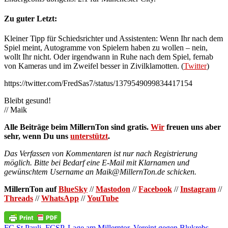
Zu guter Letzt:
Kleiner Tipp für Schiedsrichter und Assistenten: Wenn Ihr nach dem
Spiel meint, Autogramme von Spielern haben zu wollen – nein,
wollt Ihr nicht. Oder irgendwann in Ruhe nach dem Spiel, fernab
von Kameras und im Zweifel besser in Zivilklamotten. (
Twitter
)
https://twitter.com/FredSas7/status/1379549099834417154
Bleibt gesund!
// Maik
Alle Beiträge beim MillernTon sind gratis.
Wir
freuen uns aber
sehr, wenn Du uns
unterstützt
.
Das Verfassen von Kommentaren ist nur nach Registrierung
möglich. Bitte bei Bedarf eine E-Mail mit Klarnamen und
gewünschtem Username an Maik@MillernTon.de schicken.
MillernTon auf
BlueSky
//
Mastodon
//
Facebook
//
Instagram
//
Threads
//
WhatsApp
//
YouTube
FC St.Pauli
,
FCSP
,
Lage am Millerntor
,
Vereint gegen Blukrebs