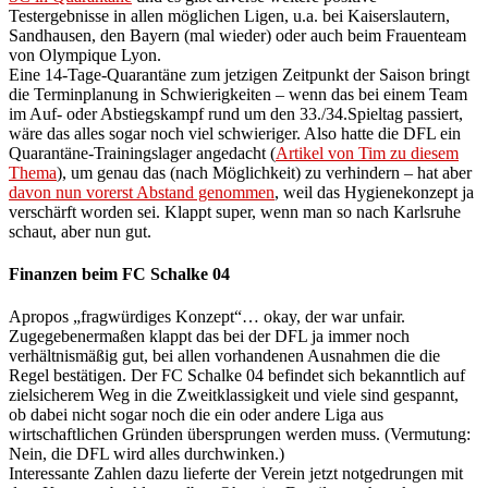
Testergebnisse in allen möglichen Ligen, u.a. bei Kaiserslautern,
Sandhausen, den Bayern (mal wieder) oder auch beim Frauenteam
von Olympique Lyon.
Eine 14-Tage-Quarantäne zum jetzigen Zeitpunkt der Saison bringt
die Terminplanung in Schwierigkeiten – wenn das bei einem Team
im Auf- oder Abstiegskampf rund um den 33./34.Spieltag passiert,
wäre das alles sogar noch viel schwieriger. Also hatte die DFL ein
Quarantäne-Trainingslager angedacht (
Artikel von Tim zu diesem
Thema
), um genau das (nach Möglichkeit) zu verhindern – hat aber
davon nun vorerst Abstand genommen
, weil das Hygienekonzept ja
verschärft worden sei. Klappt super, wenn man so nach Karlsruhe
schaut, aber nun gut.
Finanzen beim FC Schalke 04
Apropos „fragwürdiges Konzept“… okay, der war unfair.
Zugegebenermaßen klappt das bei der DFL ja immer noch
verhältnismäßig gut, bei allen vorhandenen Ausnahmen die die
Regel bestätigen. Der FC Schalke 04 befindet sich bekanntlich auf
zielsicherem Weg in die Zweitklassigkeit und viele sind gespannt,
ob dabei nicht sogar noch die ein oder andere Liga aus
wirtschaftlichen Gründen übersprungen werden muss. (Vermutung:
Nein, die DFL wird alles durchwinken.)
Interessante Zahlen dazu lieferte der Verein jetzt notgedrungen mit