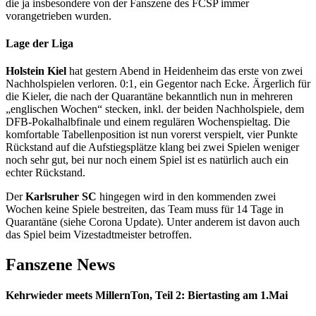
die ja insbesondere von der Fanszene des FCSP immer
vorangetrieben wurden.
Lage der Liga
Holstein Kiel
hat gestern Abend in Heidenheim das erste von zwei
Nachholspielen verloren. 0:1, ein Gegentor nach Ecke. Ärgerlich für
die Kieler, die nach der Quarantäne bekanntlich nun in mehreren
„englischen Wochen“ stecken, inkl. der beiden Nachholspiele, dem
DFB-Pokalhalbfinale und einem regulären Wochenspieltag. Die
komfortable Tabellenposition ist nun vorerst verspielt, vier Punkte
Rückstand auf die Aufstiegsplätze klang bei zwei Spielen weniger
noch sehr gut, bei nur noch einem Spiel ist es natürlich auch ein
echter Rückstand.
Der
Karlsruher SC
hingegen wird in den kommenden zwei
Wochen keine Spiele bestreiten, das Team muss für 14 Tage in
Quarantäne (siehe Corona Update). Unter anderem ist davon auch
das Spiel beim Vizestadtmeister betroffen.
Fanszene News
Kehrwieder meets MillernTon, Teil 2: Biertasting am 1.Mai