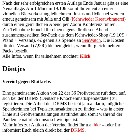
Nach der sehr erfolgreichen ersten Auflage Ende Januar gibt es eine
Neuauflage: Am 1.Mai um 19.10h könnt Ihr erneut an einer
virtuellen Bierverkostung teilnehmen. Justus und Michael werden
erneut gemeinsam mit Julia und Olli (
Kehrwieder Kreativbrauerei
)
durch einen gemütlichen Abend per Zoom-Konferenz führen.
Zur Teilnahme braucht ihr einen eigens für diesen Abend
zusammengestellten 6er-Pack aus dem Kehrwieder-Shop (19,10€ +
Pfand + Versand), 4€ gehen als Spende an
SeaWatch
. Die Kosten
für den Versand (7,90€) bleiben gleich, wenn Ihr gleich mehrere
Packs bestellt.
Alle Infos, wenn Ihr teilnehmen möchtet:
Klick
Döntjes
Vereint gegen Blutkrebs
Eine gemeinsame Aktion von 22 der 36 Profivereine ruft dazu auf,
sich bei der DKMS (Deutsche Knochenmarkspenderdatei) zu
registrieren. Die Arbeit der DKMS besteht ja u.a. darin, mögliche
Spender:innen bei Typisierungsaktionen zu finden – was in erster
Linie auf Großveranstaltungen stattfindet und somit während der
Pandemie natürlich umso schwieriger ist.
Mehr Infos zur Aktion der Vereine findet Ihr u.a.
hier
– oder Ihr
informiert Euch gleich direkt bei der
DKMS
.