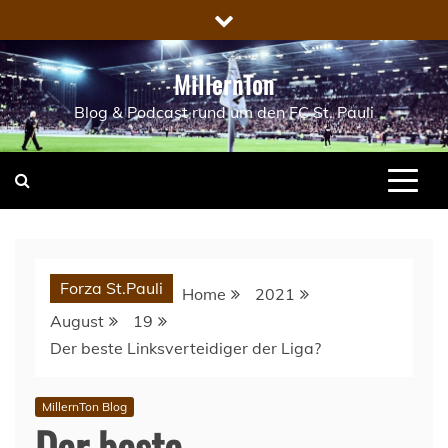
Skip
to
content
MillernTon
Blog & Podcast rund um den FC St. Pauli
Forza St.Pauli
Home
2021
August
19
Der beste Linksverteidiger der Liga?
MillernTon Blog
Der beste