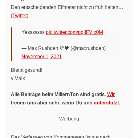
Den entscheidenden Elfmeter nicht zu früh halten…
(
Twitter
)
Yesssssss
pic.twitter.com/pqlfFVix0M
— Max Rushden 💛🖤 (@maxrushden)
November 1, 2021
Bleibt gesund!
// Maik
Alle Beiträge beim MillernTon sind gratis.
Wir
freuen uns aber sehr, wenn Du uns
unterstützt
.
Werbung
Das Verfassen von Kommentaren ist nur nach