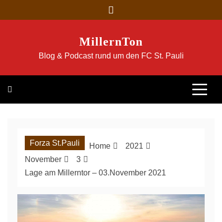
Skip
to
content
MillernTon
Blog & Podcast rund um den FC St. Pauli
Forza St.Pauli
Home
2021
November
3
Lage am Millerntor – 03.November 2021