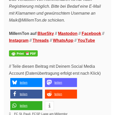
Registrierung möglich. Bitte bei Bedarf eine E-Mail
mit Klarnamen und gewünschtem Username an
Maik@MillernTon.de schicken.
MillernTon auf
BlueSky
//
Mastodon
//
Facebook
//
Instagram
//
Threads
//
WhatsApp
//
YouTube
// Teile diesen Beitrag mit Deinem Social Media
Account (Datenübertragung erfolgt erst nach Klick)
teilen
teilen
teilen
teilen
teilen
FC St. Pauli
,
FCSP
,
Lage am Millerntor