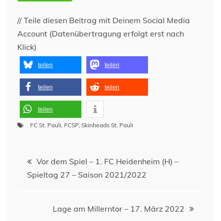
// Teile diesen Beitrag mit Deinem Social Media
Account (Datenübertragung erfolgt erst nach
Klick)
teilen
teilen
teilen
teilen
teilen
FC St. Pauli
,
FCSP
,
Skinheads St. Pauli
Beitragsnavigation
Vor dem Spiel – 1. FC Heidenheim (H) –
Spieltag 27 – Saison 2021/2022
Lage am Millerntor – 17. März 2022