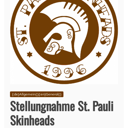
{:de}Allgemein{:}{:en}General{:}
Stellungnahme St. Pauli
Skinheads