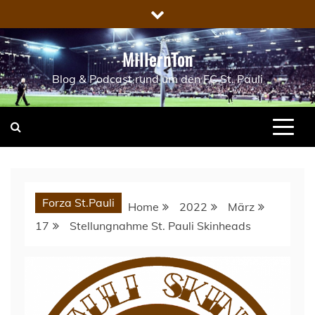
Skip
to
content
MillernTon
Blog & Podcast rund um den FC St. Pauli
Forza St.Pauli
Home
2022
März
17
Stellungnahme St. Pauli Skinheads