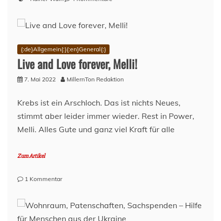
Rainer
Wulff:
Tschüss,
Stimme
vom
{:de}Allgemein{:}{:en}General{:}
Millerntor!
Live and Love forever, Melli!
7. Mai 2022
MillernTon Redaktion
Krebs ist ein Arschloch. Das ist nichts Neues,
stimmt aber leider immer wieder. Rest in Power,
Melli. Alles Gute und ganz viel Kraft für alle
Zum Artikel
zu
1 Kommentar
Live
and
Love
forever,