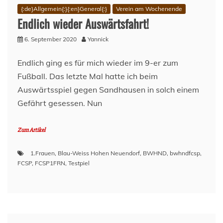
dem
{:de}Allgemein{:}{:en}General{:}
Verein am Wochenende
Spiel
Endlich wieder Auswärtsfahrt!
–
Hamburger
6. September 2020
Yannick
SV
(A)
–
Endlich ging es für mich wieder im 9-er zum
Spieltag
Fußball. Das letzte Mal hatte ich beim
6
Auswärtsspiel gegen Sandhausen in solch einem
–
Saison
Gefährt gesessen. Nun
2020/21
Zum Artikel
1.Frauen
,
Blau-Weiss Hohen Neuendorf
,
BWHND
,
bwhndfcsp
,
FCSP
,
FCSP1FRN
,
Testpiel