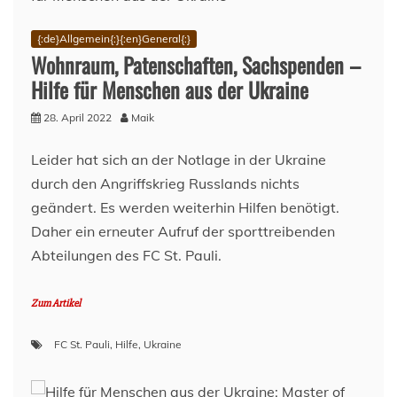
Melli!
{:de}Allgemein{:}{:en}General{:}
Wohnraum, Patenschaften, Sachspenden –
Hilfe für Menschen aus der Ukraine
28. April 2022
Maik
Leider hat sich an der Notlage in der Ukraine
durch den Angriffskrieg Russlands nichts
geändert. Es werden weiterhin Hilfen benötigt.
Daher ein erneuter Aufruf der sporttreibenden
Abteilungen des FC St. Pauli.
Zum Artikel
FC St. Pauli
,
Hilfe
,
Ukraine