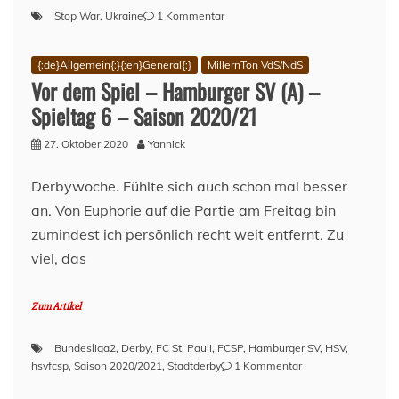
zu
Stop War
,
Ukraine
1 Kommentar
Aufruf:
Unterkünfte
{:de}Allgemein{:}{:en}General{:}
MillernTon VdS/NdS
für
Vor dem Spiel – Hamburger SV (A) –
Frauen
und
Spieltag 6 – Saison 2020/21
Kinder
aus
27. Oktober 2020
Yannick
der
Ukraine
Derbywoche. Fühlte sich auch schon mal besser
an. Von Euphorie auf die Partie am Freitag bin
zumindest ich persönlich recht weit entfernt. Zu
viel, das
Zum Artikel
Bundesliga2
,
Derby
,
FC St. Pauli
,
FCSP
,
Hamburger SV
,
HSV
,
zu
hsvfcsp
,
Saison 2020/2021
,
Stadtderby
1 Kommentar
Vor