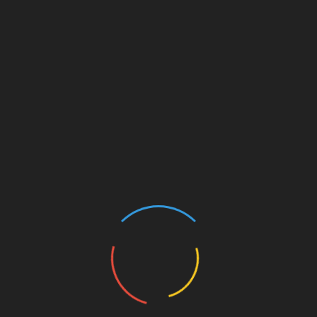
waren und der FCSP aus diesen Spielen sieben
Punkte holte.
Mögliche Aufstellung
Dadurch, dass das Lazarett in Nürnberg nur
spärlich gefüllt ist, gibt es in Sachen Aufstellung
einige Fragezeichen mehr. Grundsätzlich rechne
ich mit einer Dreierkette, auch wenn die
Spiegelung im Hinspiel gegen den FCSP eigentlich
ganz gut funktioniert hat.
Unabhängig, ob als Rechtsverteidiger in einer
Viererkette oder als rechter Flügelverteidiger in
einer Fünferkette hat sich
Kilian Fischer
im Team
festgespielt und somit Routinier Enrico Valentini
verdrängt. Das ist aus Nürnberger Sicht eine sehr
erfreuliche Entwicklung, da gerade diese Position