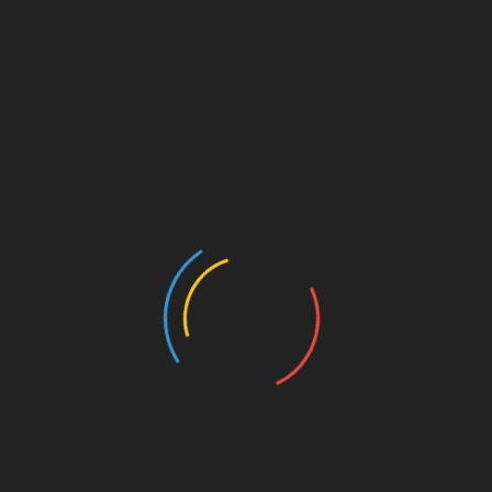
Blau-Weiß Lohne. Der Aufsteiger hatte erst zwei
Spiele und verlor diese jeweils mit einem Tor
Unterschied gegen Phönix Lübeck und Werder II.
An der Tabellenspitze steht mit zehn Punkten
übrigens der
VfV 06 Hildesheim
, der nach einem
Unentschieden gegen Delmenhorst bei Teutonia
Ottensen, gegen SW Rehden und etwas
überraschend gestern bei Weiche Flensburg
gewinnen konnte. Dabei geriet man bei einer 2:1-
Führung nach einer Stunde in Unterzahl,
verteidigte die Führung aber mit Glück und Latte
und konnte in der 94. Minute einen Konter zum 3:1
abschließen. Mit komplett weißer Weste steht
nach der Flensburger Niederlage nur noch der VfB
Lübeck da, der seine drei Spiele bisher gewinnen
konnte.