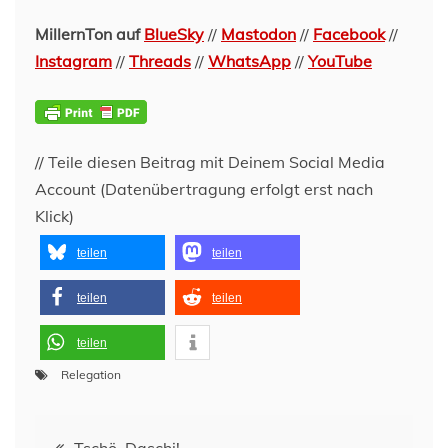
MillernTon auf
BlueSky
//
Mastodon
//
Facebook
//
Instagram
//
Threads
//
WhatsApp
//
YouTube
// Teile diesen Beitrag mit Deinem Social Media
Account (Datenübertragung erfolgt erst nach
Klick)
teilen
teilen
teilen
teilen
teilen
Relegation
Beitragsnavigation