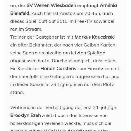
an, der
SV Wehen Wiesbaden
empfängt
Arminia
Bielefeld
. Auch hier ist Anstoß um 20.45h, auch
dieses Spiel läuft auf Sat1 im Free-TV sowie bei
ran im Stream.
Trainer der Gastgeber ist mit
Markus Kauczinski
ein alter Bekannter, der nach vier Gelben Karten
seine Sperre rechtzeitig am letzten Spieltag
abgesessen hatte. Durchaus möglich, dass auch
Ex-Kiezkicker
Florian Carstens
zum Einsatz kommt,
der ebenfalls eine Gelbsperre abgesessen hat und
in dieser Saison in 23 Ligaspielen auf dem Platz
stand.
Während in der Verteidigung der erst 21-jährige
Brooklyn Ezeh
zuletzt auch das Interesse von
höherklassigen Vereinen weckte, muss sich die
Arminia mit zwei Spielern der Offensive beim