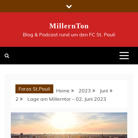
Skip
to
content
MillernTon
Blog & Podcast rund um den FC St. Pauli
Forza St.Pauli
Home
2023
Juni
2
Lage am Millerntor – 02. Juni 2023