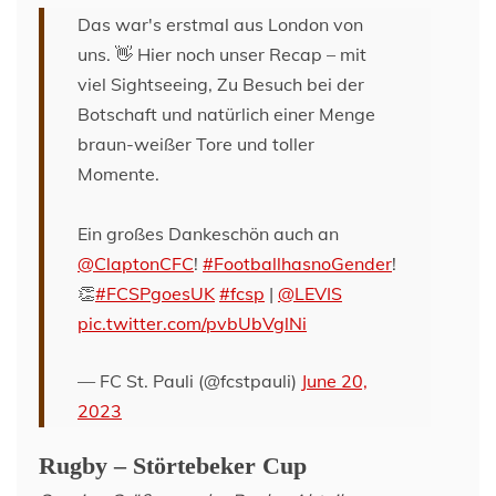
Das war's erstmal aus London von
uns. 👋 Hier noch unser Recap – mit
viel Sightseeing, Zu Besuch bei der
Botschaft und natürlich einer Menge
braun-weißer Tore und toller
Momente.
Ein großes Dankeschön auch an
@ClaptonCFC
!
#FootballhasnoGender
!
👏
#FCSPgoesUK
#fcsp
|
@LEVIS
pic.twitter.com/pvbUbVglNi
— FC St. Pauli (@fcstpauli)
June 20,
2023
Rugby – Störtebeker Cup