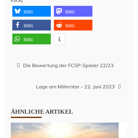
teilen
teilen
teilen
teilen
teilen
Beitragsnavigation
Die Bewertung der FCSP-Spieler 22/23
Lage am Millerntor – 22. Juni 2023
ÄHNLICHE ARTIKEL