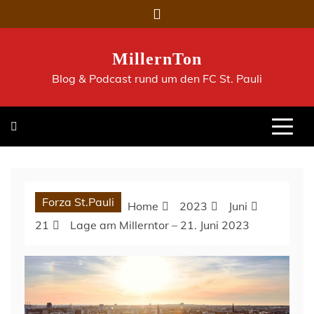
Skip
to
content
MillernTon
Blog & Podcast rund um den FC St. Pauli
Forza St.Pauli
Home
2023
Juni
21
Lage am Millerntor – 21. Juni 2023