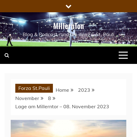
Skip
to
content
MillernTon
Blog & Podcast rund um den FC St. Pauli
Forza St.Pauli
Home
2023
November
8
Lage am Millerntor – 08. November 2023