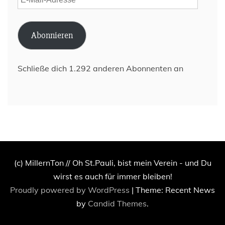
Mail-
Adresse
Abonnieren
Schließe dich 1.292 anderen Abonnenten an
(c) MillernTon // Oh St.Pauli, bist mein Verein - und Du
wirst es auch für immer bleiben!
Proudly powered by WordPress
|
Theme: Recent News
by
Candid Themes
.