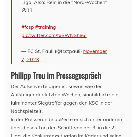
Liga. Also: Rein in die "Nord-Wochen".
🧭🏴‍☠️
#fcsp
#training
pic.twitter.com/fxSWNShe6l
— FC St. Pauli (@fcstpauli)
November
7, 2023
Philipp Treu im Pressegespräch
Der Außenverteidiger ist sowas wie der
Aufsteiger der letzten Wochen, sinnbildlich sein
fulminanter Siegtreffer gegen den KSC in der
Nachspielzeit.
In der Presserunde äußerte er sich unter anderem
über dieses Tor, den Schritt von der 3. in die 2.
Liga, die Konkurrenzsituation im Kader und seine