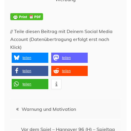
// Teile diesen Beitrag mit Deinem Social Media
Account (Datenübertragung erfolgt erst nach
Klick)
teilen
teilen
teilen
teilen
teilen
Beitragsnavigation
Warnung und Motivation
Vor dem Spiel – Hannover 96 (H) – Spieltag