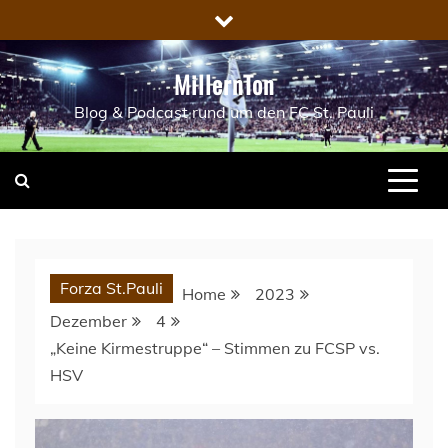
Skip
to
content
MillernTon
Blog & Podcast rund um den FC St. Pauli
Forza St.Pauli
Home
2023
Dezember
4
„Keine Kirmestruppe“ – Stimmen zu FCSP vs.
HSV