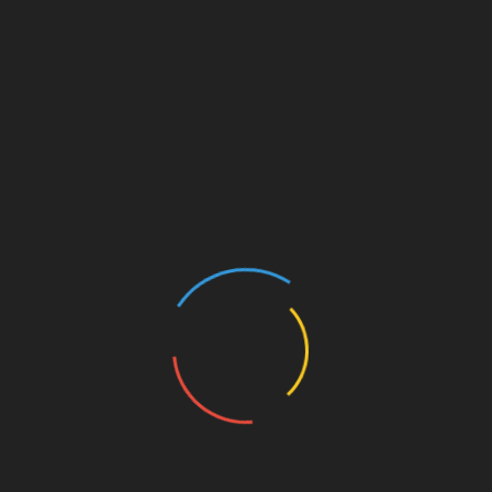
Pokalfinales den Siegtreffer erzielt, nachdem man bis
zur 80. Minute noch hinten lag… dann doch gerne so:
River Plate [2]-1 Estudiantes – Rodrigo
Aliendro 90+2′ (great goal)
by
u/Joe_AM
in
soccer