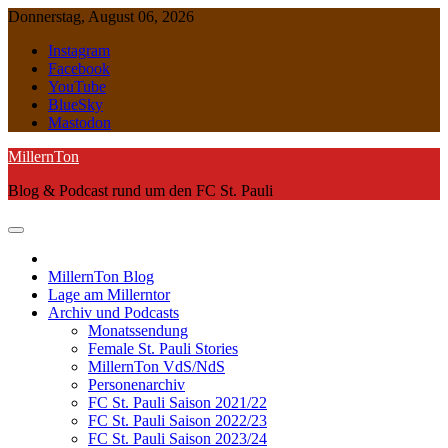
Skip
Donnerstag, August 06, 2026
to
Instagram
content
Facebook
YouTube
BlueSky
Mastodon
MillernTon
Blog & Podcast rund um den FC St. Pauli
MillernTon Blog
Lage am Millerntor
Archiv und Podcasts
Monatssendung
Female St. Pauli Stories
MillernTon VdS/NdS
Personenarchiv
FC St. Pauli Saison 2021/22
FC St. Pauli Saison 2022/23
FC St. Pauli Saison 2023/24