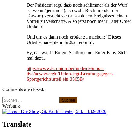
Der Präsident sagt, dass noch schlimmer als der Wurf
sei wenn “jemand” (also wohl Bochum oder der
Torwart) versucht sich aus solchen Ereignissen einen
Vorteil zu verschaffe. Also jetzt noch mehr Täter-Opfer-
Umkehr.
Und um es dann noch größer zu machen: “Dieses
Urteil schadet dem Fußball enorm”.
Ey, das war in Eurem Stadion einer Eurer Fans. Steht
mal dazu.
https://www.fc-union-berlin.de/de/union-
live/news/verein/Union-legt-Berufung-gegen-
Sportgerichtsurteil-ein-3565B/
Comments are closed.
Suchen
nach:
Werbung
Translate