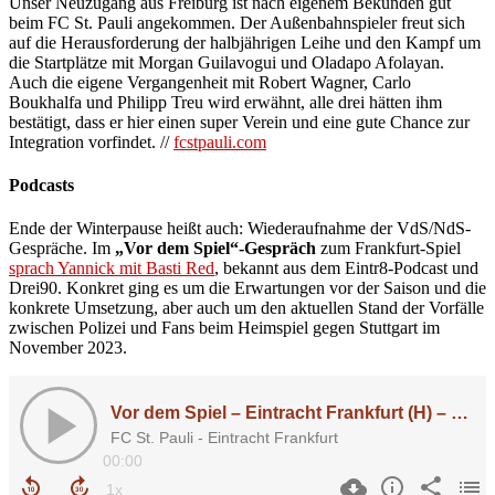
Unser Neuzugang aus Freiburg ist nach eigenem Bekunden gut
beim FC St. Pauli angekommen. Der Außenbahnspieler freut sich
auf die Herausforderung der halbjährigen Leihe und den Kampf um
die Startplätze mit Morgan Guilavogui und Oladapo Afolayan.
Auch die eigene Vergangenheit mit Robert Wagner, Carlo
Boukhalfa und Philipp Treu wird erwähnt, alle drei hätten ihm
bestätigt, dass er hier einen super Verein und eine gute Chance zur
Integration vorfindet. //
fcstpauli.com
Podcasts
Ende der Winterpause heißt auch: Wiederaufnahme der VdS/NdS-
Gespräche. Im
„Vor dem Spiel“-Gespräch
zum Frankfurt-Spiel
sprach Yannick mit Basti Red
, bekannt aus dem Eintr8-Podcast und
Drei90. Konkret ging es um die Erwartungen vor der Saison und die
konkrete Umsetzung, aber auch um den aktuellen Stand der Vorfälle
zwischen Polizei und Fans beim Heimspiel gegen Stuttgart im
November 2023.