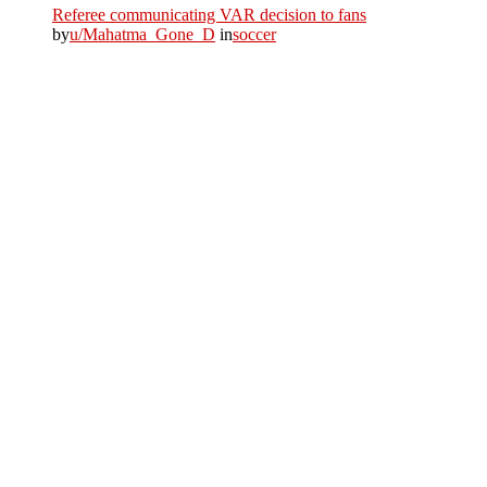
Referee communicating VAR decision to fans
by
u/Mahatma_Gone_D
in
soccer