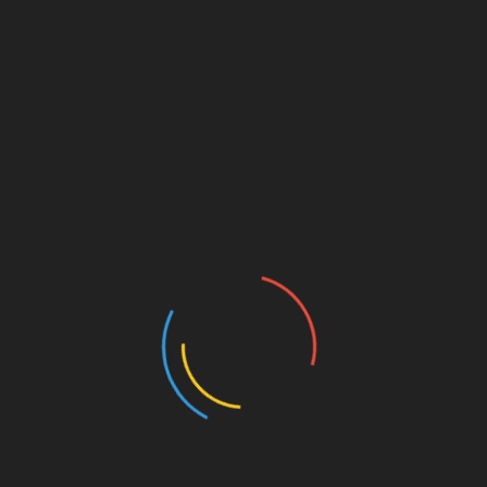
gegen die IMK. Außerdem wurde
gemeinsam
der
Opfer der Novemberpogrome gedacht.
11. Spieltag: FC St. Pauli vs. Union
Berlin (0:1)
Auch dieser Spieltag stand in den Kurven im Zeichen
des Protestes gegen die IMK. Beim Einlauf gab es im
ganzen Stadion rote Zettel mit
„No IMK
“, die
gemeinsam hochgehalten wurden, auf der Süd ein
Spruchband „Soll das die Zukunft des Fußballs sein?
DFB und DFL – IMK-Maßnahmen ablehnen!“. Im
Gästeblock gab es eine
Choreo
mit ordentlich viel
Pyrotechnik, gepaart mit Fahnen mit dem Union
Berlin-Logo. Nach 12-minütigem Schweigen als
Protest gegen die IMK zelebrierte Ultrà Sankt Pauli
die 20-jährige Freundschaft mit Ultras Hapoel durch