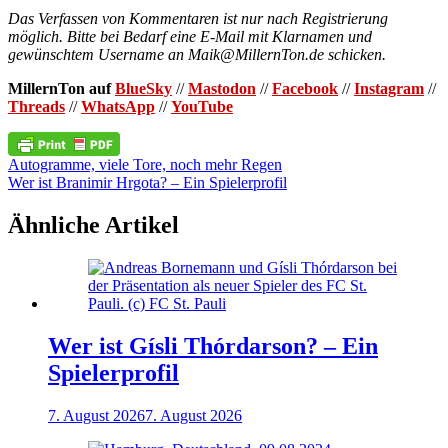
Das Verfassen von Kommentaren ist nur nach Registrierung
möglich. Bitte bei Bedarf eine E-Mail mit Klarnamen und
gewünschtem Username an Maik@MillernTon.de schicken.
MillernTon auf
BlueSky
//
Mastodon
//
Facebook
//
Instagram
//
Threads
//
WhatsApp
//
YouTube
Beitragsnavigation
Autogramme, viele Tore, noch mehr Regen
Wer ist Branimir Hrgota? – Ein Spielerprofil
Ähnliche Artikel
Wer ist Gísli Thórdarson? – Ein
Spielerprofil
7. August 2026
7. August 2026