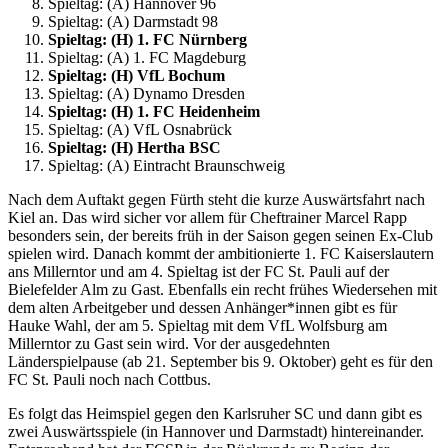
Spieltag: (A) Hannover 96
Spieltag: (A) Darmstadt 98
Spieltag: (H) 1. FC Nürnberg
Spieltag: (A) 1. FC Magdeburg
Spieltag: (H) VfL Bochum
Spieltag: (A) Dynamo Dresden
Spieltag: (H) 1. FC Heidenheim
Spieltag: (A) VfL Osnabrück
Spieltag: (H) Hertha BSC
Spieltag: (A) Eintracht Braunschweig
Nach dem Auftakt gegen Fürth steht die kurze Auswärtsfahrt nach
Kiel an. Das wird sicher vor allem für Cheftrainer Marcel Rapp
besonders sein, der bereits früh in der Saison gegen seinen Ex-Club
spielen wird. Danach kommt der ambitionierte 1. FC Kaiserslautern
ans Millerntor und am 4. Spieltag ist der FC St. Pauli auf der
Bielefelder Alm zu Gast. Ebenfalls ein recht frühes Wiedersehen mit
dem alten Arbeitgeber und dessen Anhänger*innen gibt es für
Hauke Wahl, der am 5. Spieltag mit dem VfL Wolfsburg am
Millerntor zu Gast sein wird. Vor der ausgedehnten
Länderspielpause (ab 21. September bis 9. Oktober) geht es für den
FC St. Pauli noch nach Cottbus.
Es folgt das Heimspiel gegen den Karlsruher SC und dann gibt es
zwei Auswärtsspiele (in Hannover und Darmstadt) hintereinander.