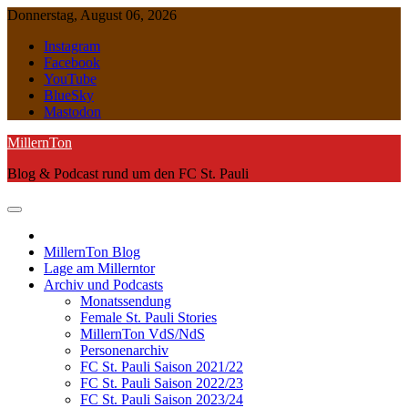
Skip
Donnerstag, August 06, 2026
to
Instagram
content
Facebook
YouTube
BlueSky
Mastodon
MillernTon
Blog & Podcast rund um den FC St. Pauli
MillernTon Blog
Lage am Millerntor
Archiv und Podcasts
Monatssendung
Female St. Pauli Stories
MillernTon VdS/NdS
Personenarchiv
FC St. Pauli Saison 2021/22
FC St. Pauli Saison 2022/23
FC St. Pauli Saison 2023/24