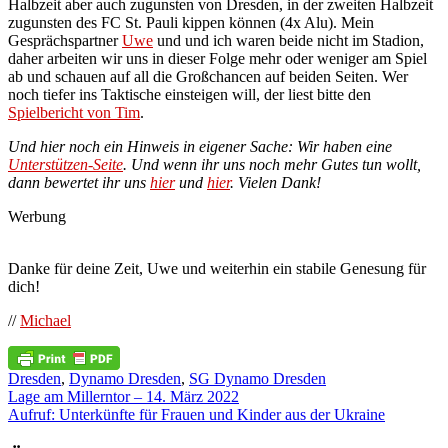
Halbzeit aber auch zugunsten von Dresden, in der zweiten Halbzeit
zugunsten des FC St. Pauli kippen können (4x Alu). Mein
Gesprächspartner
Uwe
und und ich waren beide nicht im Stadion,
daher arbeiten wir uns in dieser Folge mehr oder weniger am Spiel
ab und schauen auf all die Großchancen auf beiden Seiten. Wer
noch tiefer ins Taktische einsteigen will, der liest bitte den
Spielbericht von Tim
.
Und hier noch ein Hinweis in eigener Sache: Wir haben eine
Unterstützen-Seite
. Und wenn ihr uns noch mehr Gutes tun wollt,
dann bewertet ihr uns
hier
und
hier
. Vielen Dank!
Werbung
Danke für deine Zeit, Uwe und weiterhin ein stabile Genesung für
dich!
//
Michael
Dresden
,
Dynamo Dresden
,
SG Dynamo Dresden
Beitragsnavigation
Lage am Millerntor – 14. März 2022
Aufruf: Unterkünfte für Frauen und Kinder aus der Ukraine