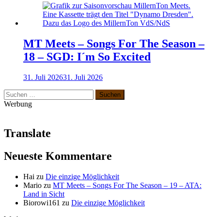
MT Meets – Songs For The Season –
18 – SGD: I´m So Excited
31. Juli 2026
31. Juli 2026
Suchen
nach:
Werbung
Translate
Neueste Kommentare
Hai
zu
Die einzige Möglichkeit
Mario
zu
MT Meets – Songs For The Season – 19 – ATA:
Land in Sicht
Biorowi161
zu
Die einzige Möglichkeit