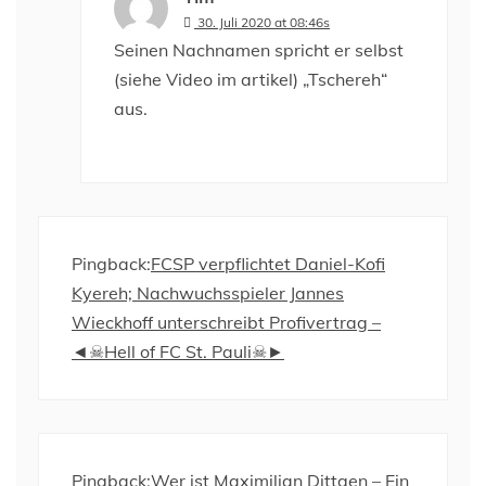
30. Juli 2020 at 08:46s
Seinen Nachnamen spricht er selbst
(siehe Video im artikel) „Tschereh“
aus.
Pingback:
FCSP verpflichtet Daniel-Kofi
Kyereh; Nachwuchsspieler Jannes
Wieckhoff unterschreibt Profivertrag –
◄☠Hell of FC St. Pauli☠►
Pingback:
Wer ist Maximilian Dittgen – Ein