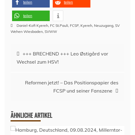
teilen
teilen
teilen
Daniel-Kofi Kyereh
,
FC St.Pauli
,
FCSP
,
Kyereh
,
Neuzugang
,
SV
Wehen Wiesbaden
,
SVWW
Beitragsnavigation
+++ BRECHEND +++ Leo Østigård vor
Wechsel zum HSV!
Reformen jetzt! – Das Positionspapier des
FCSP und seiner Fanszene
ÄHNLICHE ARTIKEL