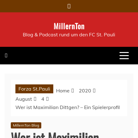
Skip
to
content
MillernTon
Blog & Podcast rund um den FC St. Pauli
Forza St.Pauli
Home
2020
August
4
Wer ist Maximilian Dittgen? – Ein Spielerprofil
MillernTon Blog
Wer ist Maximilian