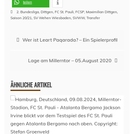
teilen
2. Bundesliga
,
Dittgen
,
FC St. Pauli
,
FCSP
,
Maximilian Dittgen
,
Saison 20/21
,
SV Wehen Wiesbaden
,
SVWW
,
Transfer
Beitragsnavigation
Wer ist Leart Paqarada? – Ein Spielerprofil
Lage am Millerntor – 05.August 2020
ÄHNLICHE ARTIKEL