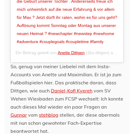
die Geburt unserer Tochter . Andererseits freue ich
mich unheimlich auf die neue Erfahrung & vor allem
für Max ? Jetzt dürft ihr raten, wohin es für uns geht?
Auflösung kommt Sonntag oder Montag aus unserer
neuen Heimat ? #newchapter #newstep #newhome
#adventure #couplegoals #coupletime #family
Ein Beitrag geteilt von
Anette Dittgen
(@a.dittgen) am
Jul 31,
So, genug von meiner Liebelei mit dem Insta-
Accounts von Anette und Maximilian. Er ist ja zum
Fußballspielen hier. Das praktische daran, dass
Dittgen, wie auch
Daniel-Kofi Kyereh
vom SV
Wehen Wiesbaden zum FCSP wechselt: Ich konnte
auch dieses Mal wieder ein paar Fragen an
Gunnar
vom
stehblog
stellen, der diese abermals
mit nun schon gewohnter Fach-Expertise
beantwortet hat.