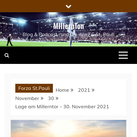
Skip
to
content
MillernTon
Blog & Podcast rund um den FC St. Pauli
Forza St.Pauli
Home
2021
November
30
Lage am Millerntor – 30. November 2021