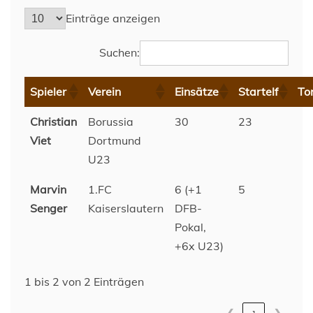
Einträge anzeigen
Suchen:
Spieler
Verein
Einsätze
Startelf
To
Christian
Borussia
30
23
Viet
Dortmund
U23
Marvin
1.FC
6 (+1
5
Senger
Kaiserslautern
DFB-
Pokal,
+6x U23)
1 bis 2 von 2 Einträgen