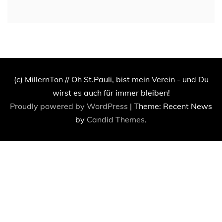
(c) MillernTon // Oh St.Pauli, bist mein Verein - und Du
wirst es auch für immer bleiben!
Proudly powered by WordPress
|
Theme: Recent News
by
Candid Themes
.