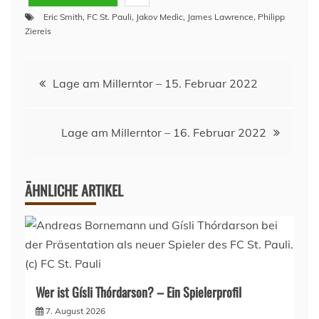
Eric Smith
,
FC St. Pauli
,
Jakov Medic
,
James Lawrence
,
Philipp
Ziereis
Beitragsnavigation
Lage am Millerntor – 15. Februar 2022
Lage am Millerntor – 16. Februar 2022
ÄHNLICHE ARTIKEL
Wer ist Gísli Thórdarson? – Ein Spielerprofil
7. August 2026