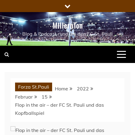
Skip
to
content
MillernTon
Blog & Podcast rund um den FC St. Pauli
Forza St.Pauli
Home
2022
Februar
15
Flop in the air – der FC St. Pauli und das
Kopfballspiel