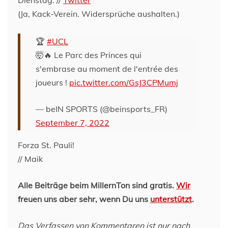
(Ja, Kack-Verein. Widersprüche aushalten.)
🏆
#UCL
🤯🔥 Le Parc des Princes qui
s'embrase au moment de l'entrée des
joueurs !
pic.twitter.com/GsJ3CPMumj
— beIN SPORTS (@beinsports_FR)
September 7, 2022
Forza St. Pauli!
// Maik
Alle Beiträge beim MillernTon sind gratis.
Wir
freuen uns aber sehr, wenn Du uns
unterstützt
.
Das Verfassen von Kommentaren ist nur nach