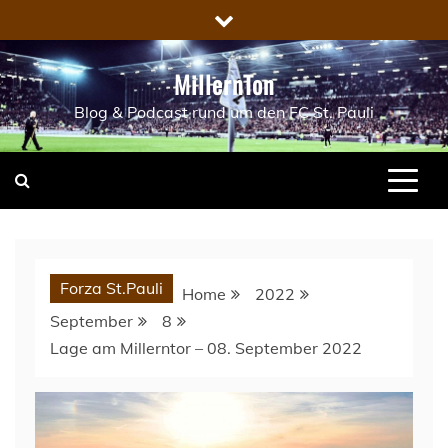
Skip
to
content
MillernTon
Blog & Podcast rund um den FC St. Pauli
Forza St.Pauli
Home
2022
September
8
Lage am Millerntor – 08. September 2022