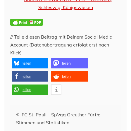
// Teile diesen Beitrag mit Deinem Social Media
Account (Datenübertragung erfolgt erst nach
Klick)
teilen
teilen
teilen
teilen
teilen
Beitragsnavigation
FC St. Pauli – SpVgg Greuther Fürth:
Stimmen und Statistiken