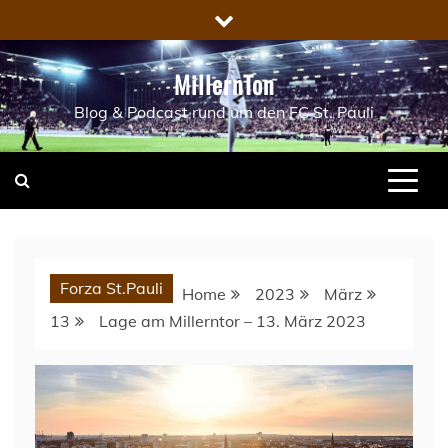
Skip
to
content
MillernTon
Blog & Podcast rund um den FC St. Pauli
Forza St.Pauli
Home
2023
März
13
Lage am Millerntor – 13. März 2023