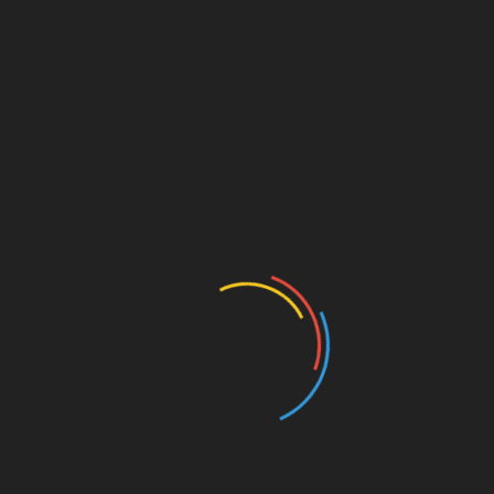
Wow, da war ja gestern mal so richtig Wirbel rund
um den so sympathischen Trainer des anderen
Zweitligavereins aus Hamburg. Anlass war eine
dieser Social Media-Zitatkacheln, die in den
allermeisten Fällen möglichst reißerisch
daherkommen, um zum Klicken auf den
entsprechenden Artikel zu verleiten. (Hab ich
gehört. Machen wir bisher nicht, sollten wir aber
vielleicht mal mit anfangen…)
Jedenfalls wird Tim Walter da wie folgt zitiert:
„Wenn ihr meine Jungs nackt über den Platz
laufen lassen würdet, würde jeder
erkennen: ‚Boah, das ist ein HSV-Spieler‘.“
Tim Walter im „kicker meets DAZN“-Podcast