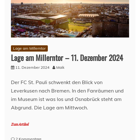
Weser
–
und
umgekehrt
Lage am Millerntor
Lage am Millerntor – 11. Dezember 2024
11. Dezember 2024
Maik
Der FC St. Pauli schwenkt den Blick von
Leverkusen nach Bremen. In den Fanräumen und
im Museum ist was los und Osnabrück steht am
Abgrund. Die Lage am Mittwoch.
Zum Artikel
zu
2 Kommentare