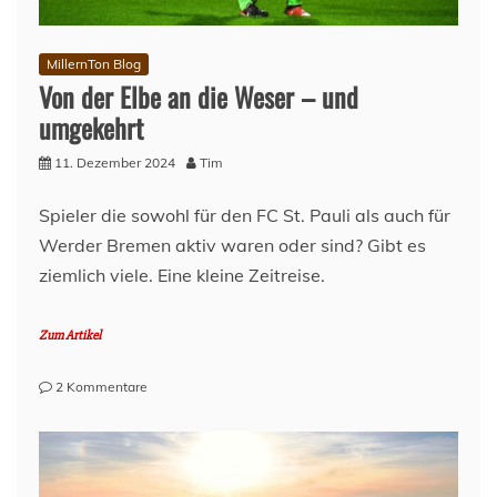
MillernTon Blog
Von der Elbe an die Weser – und
umgekehrt
11. Dezember 2024
Tim
Spieler die sowohl für den FC St. Pauli als auch für
Werder Bremen aktiv waren oder sind? Gibt es
ziemlich viele. Eine kleine Zeitreise.
Zum Artikel
zu
2 Kommentare
Von
der
Elbe
an
die