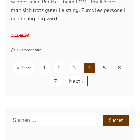
wieder keine Punkte – beim FC St. Pauli ärgert
man sich trotz guter Leistung. Zumal es personell
nun richtig eng wird.
Zum Artikel
zu
9 Kommentare
Ärger
gegen
« Prev
1
2
3
4
5
6
Leverkusen,
Personalpuzzle
7
Next »
gegen
Bremen
Suchen
nach: