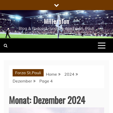
Skip
to
content
MillernTon
Blog & Podcast rund um den FC St. Pauli
Forza St.Pauli
Home
2024
Dezember
Page 4
Monat:
Dezember 2024