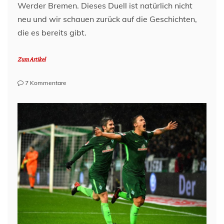
Werder Bremen. Dieses Duell ist natürlich nicht
neu und wir schauen zurück auf die Geschichten,
die es bereits gibt.
Zum Artikel
zu
7 Kommentare
FC
St.
Pauli
–
Werder
Bremen:
The
story
so
far