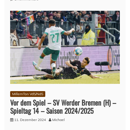
Lage
am
Millerntor
–
11.
Dezember
2024
MillernTon VdS/NdS
Vor dem Spiel – SV Werder Bremen (H) –
Spieltag 14 – Saison 2024/2025
11. Dezember 2024
Michael