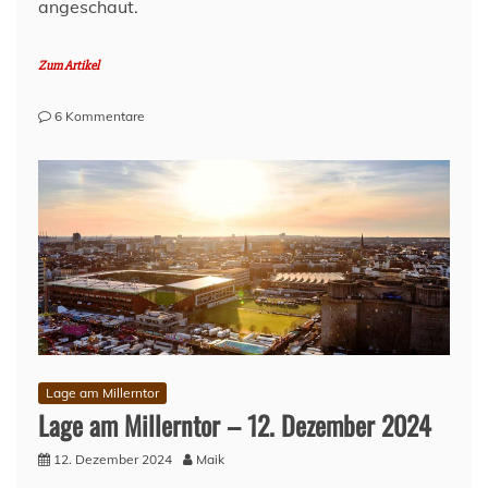
angeschaut.
Zum Artikel
zu
6 Kommentare
SV
Werder
Bremen:
Verein
und
Fanszene
Lage am Millerntor
Lage am Millerntor – 12. Dezember 2024
12. Dezember 2024
Maik