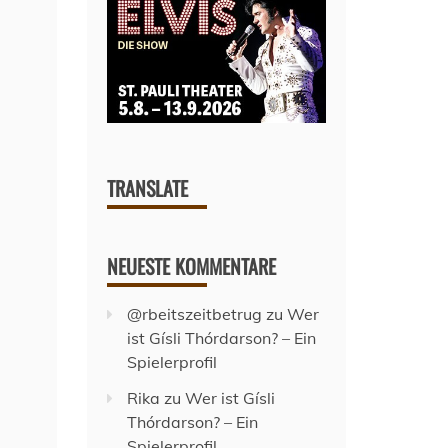
TRANSLATE
NEUESTE KOMMENTARE
@rbeitszeitbetrug
zu
Wer
ist Gísli Thórdarson? – Ein
Spielerprofil
Rika
zu
Wer ist Gísli
Thórdarson? – Ein
Spielerprofil