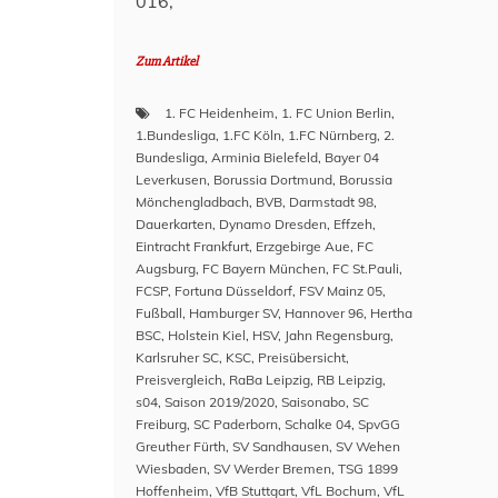
016,
Zum Artikel
1. FC Heidenheim
,
1. FC Union Berlin
,
1.Bundesliga
,
1.FC Köln
,
1.FC Nürnberg
,
2.
Bundesliga
,
Arminia Bielefeld
,
Bayer 04
Leverkusen
,
Borussia Dortmund
,
Borussia
Mönchengladbach
,
BVB
,
Darmstadt 98
,
Dauerkarten
,
Dynamo Dresden
,
Effzeh
,
Eintracht Frankfurt
,
Erzgebirge Aue
,
FC
Augsburg
,
FC Bayern München
,
FC St.Pauli
,
FCSP
,
Fortuna Düsseldorf
,
FSV Mainz 05
,
Fußball
,
Hamburger SV
,
Hannover 96
,
Hertha
BSC
,
Holstein Kiel
,
HSV
,
Jahn Regensburg
,
Karlsruher SC
,
KSC
,
Preisübersicht
,
Preisvergleich
,
RaBa Leipzig
,
RB Leipzig
,
s04
,
Saison 2019/2020
,
Saisonabo
,
SC
Freiburg
,
SC Paderborn
,
Schalke 04
,
SpvGG
Greuther Fürth
,
SV Sandhausen
,
SV Wehen
Wiesbaden
,
SV Werder Bremen
,
TSG 1899
Hoffenheim
,
VfB Stuttgart
,
VfL Bochum
,
VfL