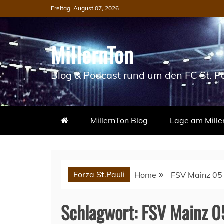
Skip
Freitag, August 07, 2026
to
content
MillernTon
Blog & Podcast rund um den FC St. Pa
MillernTon Blog
Lage am Mille
Forza St.Pauli
Home
FSV Mainz 05
Schlagwort:
FSV Mainz 0