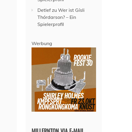
Detlef
zu
Wer ist Gísli
Thórdarson? – Ein
Spielerprofil
Werbung
MILLERNTON VIA E-MAIL