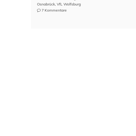
Osnabrück
,
VfL Wolfsburg
zu
7 Kommentare
Preisübersicht:
Dauerkarten
1.&2.
Fußball-
Bundesliga
2019/2020