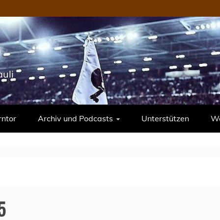
uli
rntor
Archiv und Podcasts
Unterstützen
We
5