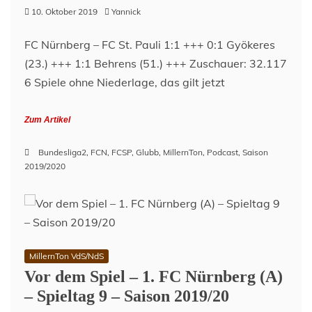
10. Oktober 2019
Yannick
4
–
Saison
FC Nürnberg – FC St. Pauli 1:1 +++ 0:1 Gyökeres
2020/21
(23.) +++ 1:1 Behrens (51.) +++ Zuschauer: 32.117
6 Spiele ohne Niederlage, das gilt jetzt
Zum Artikel
Bundesliga2
,
FCN
,
FCSP
,
Glubb
,
MillernTon
,
Podcast
,
Saison
2019/2020
MillernTon VdS/NdS
Vor dem Spiel – 1. FC Nürnberg (A)
– Spieltag 9 – Saison 2019/20