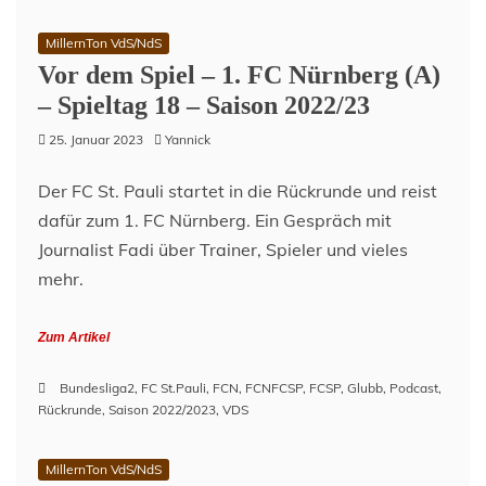
MillernTon VdS/NdS
Vor dem Spiel – 1. FC Nürnberg (A)
– Spieltag 18 – Saison 2022/23
25. Januar 2023
Yannick
Der FC St. Pauli startet in die Rückrunde und reist
dafür zum 1. FC Nürnberg. Ein Gespräch mit
Journalist Fadi über Trainer, Spieler und vieles
mehr.
Zum Artikel
Bundesliga2
,
FC St.Pauli
,
FCN
,
FCNFCSP
,
FCSP
,
Glubb
,
Podcast
,
Rückrunde
,
Saison 2022/2023
,
VDS
MillernTon VdS/NdS