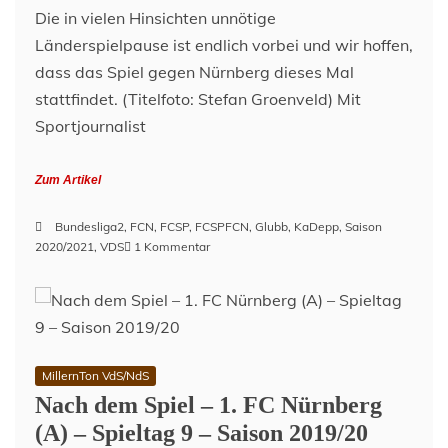
Die in vielen Hinsichten unnötige
Länderspielpause ist endlich vorbei und wir hoffen,
dass das Spiel gegen Nürnberg dieses Mal
stattfindet. (Titelfoto: Stefan Groenveld) Mit
Sportjournalist
Zum Artikel
Bundesliga2
,
FCN
,
FCSP
,
FCSPFCN
,
Glubb
,
KaDepp
,
Saison
zu
2020/2021
,
VDS
1 Kommentar
Vor
dem
Spiel
–
1.
FC
MillernTon VdS/NdS
Nürnberg
Nach dem Spiel – 1. FC Nürnberg
(H)
–
(A) – Spieltag 9 – Saison 2019/20
Spieltag