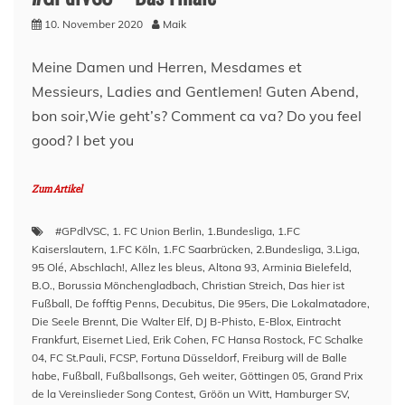
10. November 2020
Maik
Meine Damen und Herren, Mesdames et
Messieurs, Ladies and Gentlemen! Guten Abend,
bon soir,Wie geht’s? Comment ca va? Do you feel
good? I bet you
Zum Artikel
#GPdlVSC
,
1. FC Union Berlin
,
1.Bundesliga
,
1.FC
Kaiserslautern
,
1.FC Köln
,
1.FC Saarbrücken
,
2.Bundesliga
,
3.Liga
,
95 Olé
,
Abschlach!
,
Allez les bleus
,
Altona 93
,
Arminia Bielefeld
,
B.O.
,
Borussia Mönchengladbach
,
Christian Streich
,
Das hier ist
Fußball
,
De fofftig Penns
,
Decubitus
,
Die 95ers
,
Die Lokalmatadore
,
Die Seele Brennt
,
Die Walter Elf
,
DJ B-Phisto
,
E-Blox
,
Eintracht
Frankfurt
,
Eisernet Lied
,
Erik Cohen
,
FC Hansa Rostock
,
FC Schalke
04
,
FC St.Pauli
,
FCSP
,
Fortuna Düsseldorf
,
Freiburg will de Balle
habe
,
Fußball
,
Fußballsongs
,
Geh weiter
,
Göttingen 05
,
Grand Prix
de la Vereinslieder Song Contest
,
Gröön un Witt
,
Hamburger SV
,