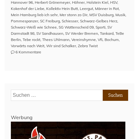
Hannover 96
,
Herbert Grönemeyer
,
Höhner
,
Holstein Kiel
,
HSV
,
Kokenhof der Liebe
,
Kollektiv Hein Butt
,
Leergut
,
Männer in Rot
,
Mein Hamburg lieb ich sehr
,
Mer stonn zo Dir
,
MSV Duisburg
,
Musik
,
Pommespanzer
,
SC Freiburg
,
Schiesser
,
Schwarz-Gelbes Herz
,
Schwarz-Weiß wie Schnee
,
SG Wattenscheid 09
,
Sporti
,
SV
Darmstadt 98
,
SV Sandhausen
,
SV Werder Bremen
,
Tankard
,
TeBe
Berlin
,
Tebe rockt
,
Thees Uhlmann
,
Vereinshymne
,
VfL Bochum
,
Vorwärts nach Weit
,
Wir sind Schalker
,
Zebra Twist
zu
6 Kommentare
#GPdlVSC
–
Das
Finale
Suchen
nach:
Werbung