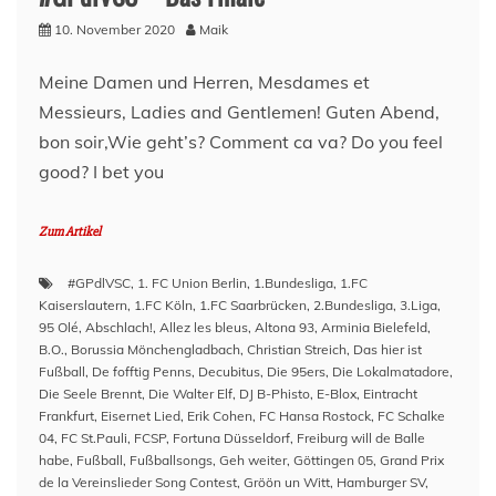
10. November 2020
Maik
Meine Damen und Herren, Mesdames et
Messieurs, Ladies and Gentlemen! Guten Abend,
bon soir,Wie geht’s? Comment ca va? Do you feel
good? I bet you
Zum Artikel
#GPdlVSC
,
1. FC Union Berlin
,
1.Bundesliga
,
1.FC
Kaiserslautern
,
1.FC Köln
,
1.FC Saarbrücken
,
2.Bundesliga
,
3.Liga
,
95 Olé
,
Abschlach!
,
Allez les bleus
,
Altona 93
,
Arminia Bielefeld
,
B.O.
,
Borussia Mönchengladbach
,
Christian Streich
,
Das hier ist
Fußball
,
De fofftig Penns
,
Decubitus
,
Die 95ers
,
Die Lokalmatadore
,
Die Seele Brennt
,
Die Walter Elf
,
DJ B-Phisto
,
E-Blox
,
Eintracht
Frankfurt
,
Eisernet Lied
,
Erik Cohen
,
FC Hansa Rostock
,
FC Schalke
04
,
FC St.Pauli
,
FCSP
,
Fortuna Düsseldorf
,
Freiburg will de Balle
habe
,
Fußball
,
Fußballsongs
,
Geh weiter
,
Göttingen 05
,
Grand Prix
de la Vereinslieder Song Contest
,
Gröön un Witt
,
Hamburger SV
,