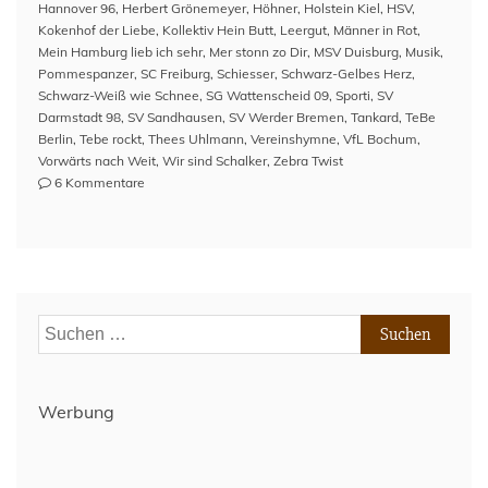
Hannover 96
,
Herbert Grönemeyer
,
Höhner
,
Holstein Kiel
,
HSV
,
Kokenhof der Liebe
,
Kollektiv Hein Butt
,
Leergut
,
Männer in Rot
,
Mein Hamburg lieb ich sehr
,
Mer stonn zo Dir
,
MSV Duisburg
,
Musik
,
Pommespanzer
,
SC Freiburg
,
Schiesser
,
Schwarz-Gelbes Herz
,
Schwarz-Weiß wie Schnee
,
SG Wattenscheid 09
,
Sporti
,
SV
Darmstadt 98
,
SV Sandhausen
,
SV Werder Bremen
,
Tankard
,
TeBe
Berlin
,
Tebe rockt
,
Thees Uhlmann
,
Vereinshymne
,
VfL Bochum
,
Vorwärts nach Weit
,
Wir sind Schalker
,
Zebra Twist
zu
6 Kommentare
#GPdlVSC
–
Das
Finale
Suchen
nach:
Werbung