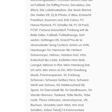
ist Fußball
,
De fofftig Penns
,
Decubitus
,
Die
95ers
,
Die Lokalmatadore
,
Die Seele Brennt
,
Die Walter Elf
,
DJ B-Phisto
,
E-Blox
,
Eintracht
Frankfurt
,
Eisernet Lied
,
Erik Cohen
,
FC
Hansa Rostock
,
FC Schalke 04
,
FC St.Pauli
,
FCSP
,
Fortuna Düsseldorf
,
Freiburg will de
Balle habe
,
Fußball
,
Fußballsongs
,
Geh
weiter
,
Göttingen 05
,
Grand Prix de la
Vereinslieder Song Contest
,
Gröön un Witt
,
Hamburger SV
,
Hannover 96
,
Herbert
Grönemeyer
,
Höhner
,
Holstein Kiel
,
HSV
,
Kokenhof der Liebe
,
Kollektiv Hein Butt
,
Leergut
,
Männer in Rot
,
Mein Hamburg lieb
ich sehr
,
Mer stonn zo Dir
,
MSV Duisburg
,
Musik
,
Pommespanzer
,
SC Freiburg
,
Schiesser
,
Schwarz-Gelbes Herz
,
Schwarz-
Weiß wie Schnee
,
SG Wattenscheid 09
,
Sporti
,
SV Darmstadt 98
,
SV Sandhausen
,
SV
Werder Bremen
,
Tankard
,
TeBe Berlin
,
Tebe
rockt
,
Thees Uhlmann
,
Vereinshymne
,
VfL
Bochum
,
Vorwärts nach Weit
,
Wir sind
zu
Schalker
,
Zebra Twist
6 Kommentare