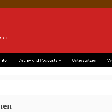
uli
rntor
Archiv und Podcasts
Unterstützen
We
hen