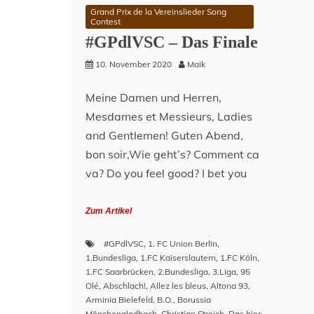
Grand Prix de la Vereinslieder Song
Contest
#GPdlVSC – Das Finale
10. November 2020
Maik
Meine Damen und Herren,
Mesdames et Messieurs, Ladies
and Gentlemen! Guten Abend,
bon soir,Wie geht’s? Comment ca
va? Do you feel good? I bet you
Zum Artikel
#GPdlVSC
,
1. FC Union Berlin
,
1.Bundesliga
,
1.FC Kaiserslautern
,
1.FC Köln
,
1.FC Saarbrücken
,
2.Bundesliga
,
3.Liga
,
95
Olé
,
Abschlach!
,
Allez les bleus
,
Altona 93
,
Arminia Bielefeld
,
B.O.
,
Borussia
Mönchengladbach
,
Christian Streich
,
Das hier