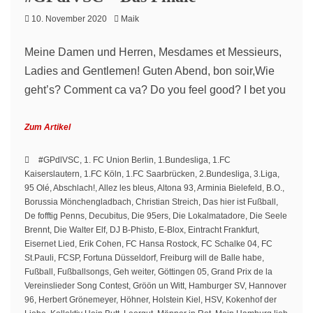
10. November 2020
Maik
Meine Damen und Herren, Mesdames et Messieurs,
Ladies and Gentlemen! Guten Abend, bon soir,Wie
geht’s? Comment ca va? Do you feel good? I bet you
Zum Artikel
#GPdlVSC
,
1. FC Union Berlin
,
1.Bundesliga
,
1.FC
Kaiserslautern
,
1.FC Köln
,
1.FC Saarbrücken
,
2.Bundesliga
,
3.Liga
,
95 Olé
,
Abschlach!
,
Allez les bleus
,
Altona 93
,
Arminia Bielefeld
,
B.O.
,
Borussia Mönchengladbach
,
Christian Streich
,
Das hier ist Fußball
,
De fofftig Penns
,
Decubitus
,
Die 95ers
,
Die Lokalmatadore
,
Die Seele
Brennt
,
Die Walter Elf
,
DJ B-Phisto
,
E-Blox
,
Eintracht Frankfurt
,
Eisernet Lied
,
Erik Cohen
,
FC Hansa Rostock
,
FC Schalke 04
,
FC
St.Pauli
,
FCSP
,
Fortuna Düsseldorf
,
Freiburg will de Balle habe
,
Fußball
,
Fußballsongs
,
Geh weiter
,
Göttingen 05
,
Grand Prix de la
Vereinslieder Song Contest
,
Gröön un Witt
,
Hamburger SV
,
Hannover
96
,
Herbert Grönemeyer
,
Höhner
,
Holstein Kiel
,
HSV
,
Kokenhof der