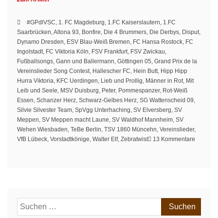
#GPdlVSC
,
1. FC Magdeburg
,
1.FC Kaiserslautern
,
1.FC
Saarbrücken
,
Altona 93
,
Bonfire
,
Die 4 Brummers
,
Die Derbys
,
Disput
,
Dynamo Dresden
,
ESV Blau-Weiß Bremen
,
FC Hansa Rostock
,
FC
Ingolstadt
,
FC Viktoria Köln
,
FSV Frankfurt
,
FSV Zwickau
,
Fußballsongs
,
Gann und Ballermann
,
Göttingen 05
,
Grand Prix de la
Vereinslieder Song Contest
,
Hallescher FC
,
Hein Butt
,
Hipp Hipp
Hurra Viktoria
,
KFC Uerdingen
,
Lieb und Prollig
,
Männer in Rot
,
Mit
Leib und Seele
,
MSV Duisburg
,
Peter
,
Pommespanzer
,
Rot-Weiß
Essen
,
Schanzer Herz
,
Schwarz-Gelbes Herz
,
SG Wattenscheid 09
,
Silvie Silvester Team
,
SpVgg Unterhaching
,
SV Elversberg
,
SV
Meppen
,
SV Meppen macht Laune
,
SV Waldhof Mannheim
,
SV
Wehen Wiesbaden
,
TeBe Berlin
,
TSV 1860 Müncehn
,
Vereinslieder
,
zu
VfB Lübeck
,
Vorstadtkönige
,
Walter Elf
,
Zebratwist
13 Kommentare
#GPdlV
–
Halbfina
3.Liga
&
Guests
Suchen
nach: