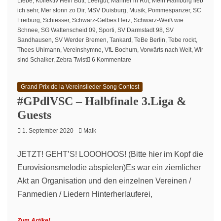
Liebe
,
Kollektiv Hein Butt
,
Leergut
,
Männer in Rot
,
Mein Hamburg lieb
ich sehr
,
Mer stonn zo Dir
,
MSV Duisburg
,
Musik
,
Pommespanzer
,
SC
Freiburg
,
Schiesser
,
Schwarz-Gelbes Herz
,
Schwarz-Weiß wie
Schnee
,
SG Wattenscheid 09
,
Sporti
,
SV Darmstadt 98
,
SV
Sandhausen
,
SV Werder Bremen
,
Tankard
,
TeBe Berlin
,
Tebe rockt
,
Thees Uhlmann
,
Vereinshymne
,
VfL Bochum
,
Vorwärts nach Weit
,
Wir
zu
sind Schalker
,
Zebra Twist
6 Kommentare
#GPdlVSC
–
Grand Prix de la Vereinslieder Song Contest
Das
#GPdlVSC – Halbfinale 3.Liga &
Finale
Guests
1. September 2020
Maik
JETZT! GEHT’S! LOOOHOOS! (Bitte hier im Kopf die
Eurovisionsmelodie abspielen)Es war ein ziemlicher
Akt an Organisation und den einzelnen Vereinen /
Fanmedien / Liedern Hinterherlauferei,
Zum Artikel