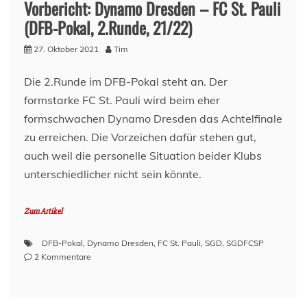
Vorbericht: Dynamo Dresden – FC St. Pauli
FC
St.
(DFB-Pokal, 2.Runde, 21/22)
Pauli
2:3
27. Oktober 2021
Tim
n.V.
–
Die 2.Runde im DFB-Pokal steht an. Der
3.Runde,
formstarke FC St. Pauli wird beim eher
scheißegal
wie!
formschwachen Dynamo Dresden das Achtelfinale
zu erreichen. Die Vorzeichen dafür stehen gut,
auch weil die personelle Situation beider Klubs
unterschiedlicher nicht sein könnte.
Zum Artikel
DFB-Pokal
,
Dynamo Dresden
,
FC St. Pauli
,
SGD
,
SGDFCSP
zu
2 Kommentare
Vorbericht:
Dynamo
Dresden