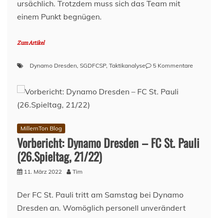
ursächlich. Trotzdem muss sich das Team mit
einem Punkt begnügen.
Zum Artikel
zu
Dynamo Dresden
,
SGDFCSP
,
Taktikanalyse
5 Kommentare
Dynamo
Dresden
vs
FC
St.
Pauli:
MillernTon Blog
1:1
Vorbericht: Dynamo Dresden – FC St. Pauli
–
(26.Spieltag, 21/22)
Unpräzis
11. März 2022
Tim
Der FC St. Pauli tritt am Samstag bei Dynamo
Dresden an. Womöglich personell unverändert