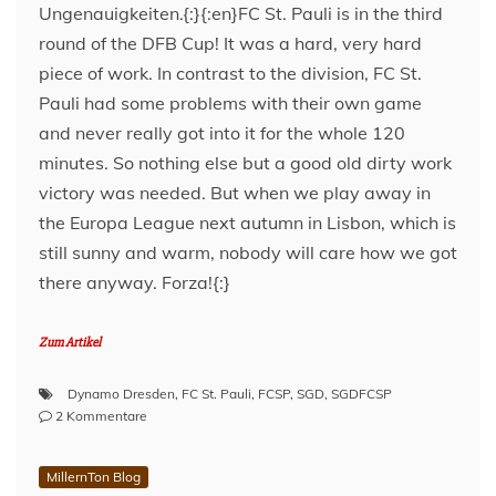
Ungenauigkeiten.{:}{:en}FC St. Pauli is in the third
round of the DFB Cup! It was a hard, very hard
piece of work. In contrast to the division, FC St.
Pauli had some problems with their own game
and never really got into it for the whole 120
minutes. So nothing else but a good old dirty work
victory was needed. But when we play away in
the Europa League next autumn in Lisbon, which is
still sunny and warm, nobody will care how we got
there anyway. Forza!{:}
Zum Artikel
Dynamo Dresden
,
FC St. Pauli
,
FCSP
,
SGD
,
SGDFCSP
zu
2 Kommentare
Dynamo
Dresden
MillernTon Blog
–